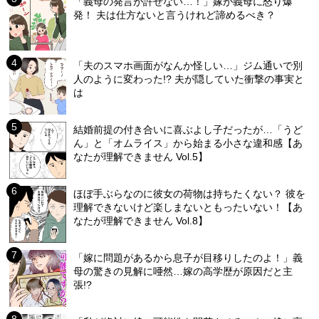
「義母の発言が許せない…！」嫁が義母に怒り爆
発！ 夫は仕方ないと言うけれど諦めるべき？
「夫のスマホ画面がなんか怪しい…」ジム通いで別
人のように変わった!? 夫が隠していた衝撃の事実と
は
結婚前提の付き合いに喜ぶよし子だったが…「うど
ん」と「オムライス」から始まる小さな違和感【あ
なたが理解できません Vol.5】
ほぼ手ぶらなのに彼女の荷物は持ちたくない？ 彼を
理解できないけど楽しまないともったいない！【あ
なたが理解できません Vol.8】
「嫁に問題があるから息子が目移りしたのよ！」義
母の驚きの見解に唖然…嫁の高学歴が原因だと主
張!?