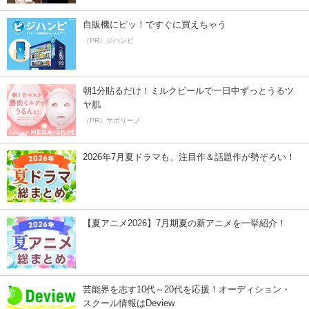
自販機にピッ！ですぐに買えちゃう
（PR）ジハンピ
朝1分貼るだけ！ミルクピールで一日中ずっとうるツ
ヤ肌
（PR）サボリーノ
2026年7月夏ドラマも、注目作＆話題作が勢ぞろい！
【夏アニメ2026】7月期夏の新アニメを一挙紹介！
芸能界を志す10代～20代を応援！オーディション・
スクール情報はDeview