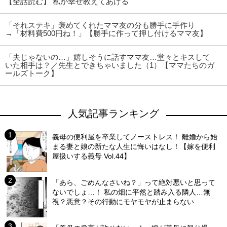
【全話読む】 私が幸せ教えてあげる
「それステキ」褒めてくれたママ友の分も勝手に手作り
→「材料費500円ね！」【勝手に作って押し付けるママ友】
「夫じゃないの…」嬉しそうに話すママ友…堂々とキスして
いた相手は？／先生とできちゃいました（1）【ママたちのガ
ールズトーク】
人気記事ランキング
義母の便利屋を卒業してノーストレス！ 離婚から始
まる妻と娘の新たな人生に悔いはなし！【嫁を便利
屋扱いする義母 Vol.44】
「あら、ごめんなさいね？」って絶対悪いと思って
ないでしょ…！ 私の畑に平然と踏み入る隣人…無
視？悪意？その行動にモヤモヤが止まらない