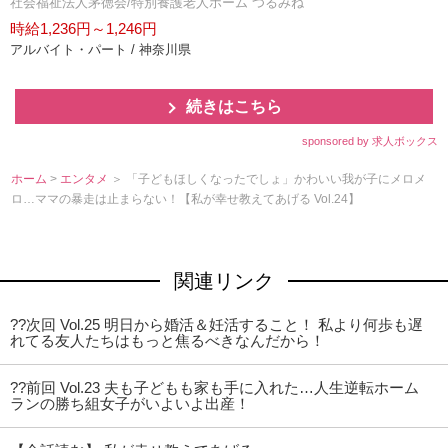
社会福祉法人茅徳会/特別養護老人ホーム つるみね
時給1,236円～1,246円
アルバイト・パート / 神奈川県
続きはこちら
sponsored by 求人ボックス
ホーム
>
エンタメ
＞ 「子どもほしくなったでしょ」かわいい我が子にメロメ
ロ…ママの暴走は止まらない！【私が幸せ教えてあげる Vol.24】
関連リンク
??次回 Vol.25 明日から婚活＆妊活すること！ 私より何歩も遅
れてる友人たちはもっと焦るべきなんだから！
??前回 Vol.23 夫も子どもも家も手に入れた…人生逆転ホーム
ランの勝ち組女子がいよいよ出産！