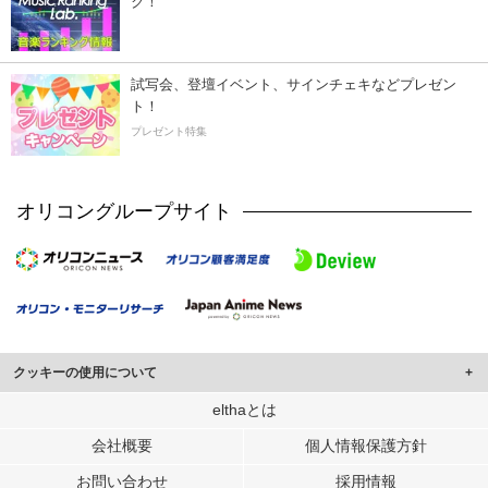
ク！
試写会、登壇イベント、サインチェキなどプレゼン
ト！
プレゼント特集
オリコングループサイト
クッキーの使用について
このサイトでは Cookie を使用して、ユーザーに合わせたコンテンツや広告の
elthaとは
表示、ソーシャル メディア機能の提供、広告の表示回数やクリック数の測定を
会社概要
個人情報保護方針
行っています。
また、ユーザーによるサイトの利用状況についても情報を収集し、ソーシャル
お問い合わせ
採用情報
メディアや広告配信、データ解析の各パートナーに提供しています。