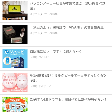
パソコンメーカー社員が本気で選ぶ「10万円台PC3
選」
オリコンタイアップ特集
「別班のよう」腕時計で『VIVANT』の世界観再現
オリコンタイアップ特集
自販機にピッ！ですぐに買えちゃう
（PR）ジハンピ
朝1分貼るだけ！ミルクピールで一日中ずっとうるツ
ヤ肌
（PR）サボリーノ
2026年7月夏ドラマも、注目作＆話題作が勢ぞろい！