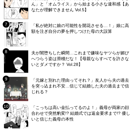
ん」と「オムライス」から始まる小さな違和感【あ
なたが理解できません Vol.5】
「私が絶対に娘の可能性を開花させる…！」娘に高
額を注ぎ自分の夢を押しつけた母の大誤算
夫が闇堕ちした瞬間…これまで嫌味なヤツらが媚び
へつらう姿は滑稽だな！【母親ならすべてを許さな
いとダメですか？ Vol.28】
「元嫁と別れた理由ってそれ？」友人から夫の過去
を突っ込まれ不安…信じて結婚した夫の過去まで信
じれる？
「こっちは高い金払ってるのよ！」義母が両家の顔
合わせで突然豹変!? 結婚式では返金要求まで!? 優し
いと信じた義母の本性