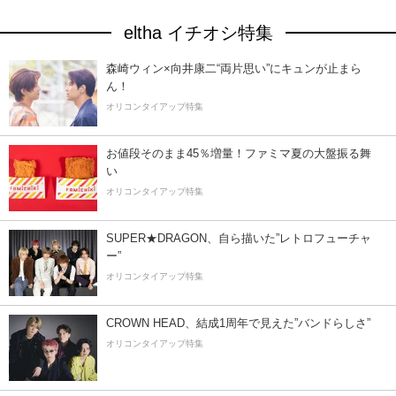
eltha イチオシ特集
森崎ウィン×向井康二“両片思い”にキュンが止まら
ん！
オリコンタイアップ特集
お値段そのまま45％増量！ファミマ夏の大盤振る舞
い
オリコンタイアップ特集
SUPER★DRAGON、自ら描いた”レトロフューチャ
ー”
オリコンタイアップ特集
CROWN HEAD、結成1周年で見えた”バンドらしさ”
オリコンタイアップ特集