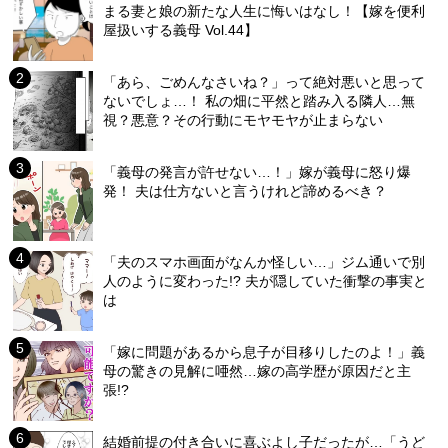
まる妻と娘の新たな人生に悔いはなし！【嫁を便利
屋扱いする義母 Vol.44】
「あら、ごめんなさいね？」って絶対悪いと思って
ないでしょ…！ 私の畑に平然と踏み入る隣人…無
視？悪意？その行動にモヤモヤが止まらない
「義母の発言が許せない…！」嫁が義母に怒り爆
発！ 夫は仕方ないと言うけれど諦めるべき？
「夫のスマホ画面がなんか怪しい…」ジム通いで別
人のように変わった!? 夫が隠していた衝撃の事実と
は
「嫁に問題があるから息子が目移りしたのよ！」義
母の驚きの見解に唖然…嫁の高学歴が原因だと主
張!?
結婚前提の付き合いに喜ぶよし子だったが…「うど