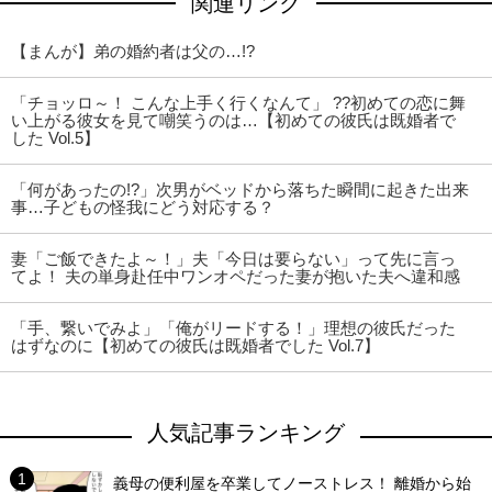
関連リンク
【まんが】弟の婚約者は父の…!?
「チョッロ～！ こんな上手く行くなんて」 ??初めての恋に舞
い上がる彼女を見て嘲笑うのは…【初めての彼氏は既婚者で
した Vol.5】
「何があったの!?」次男がベッドから落ちた瞬間に起きた出来
事…子どもの怪我にどう対応する？
妻「ご飯できたよ～！」夫「今日は要らない」って先に言っ
てよ！ 夫の単身赴任中ワンオペだった妻が抱いた夫へ違和感
「手、繋いでみよ」「俺がリードする！」理想の彼氏だった
はずなのに【初めての彼氏は既婚者でした Vol.7】
人気記事ランキング
義母の便利屋を卒業してノーストレス！ 離婚から始