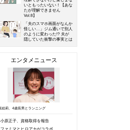
いともったいない！【あな
たが理解できません
Vol.8】
「夫のスマホ画面がなんか
怪しい…」ジム通いで別人
のように変わった!? 夫が
隠していた衝撃の事実とは
エンタメニュース
坂絵莉、4歳長男とランニング
小原正子、資格取得を報告
ファミマとヒロアカがコラボ