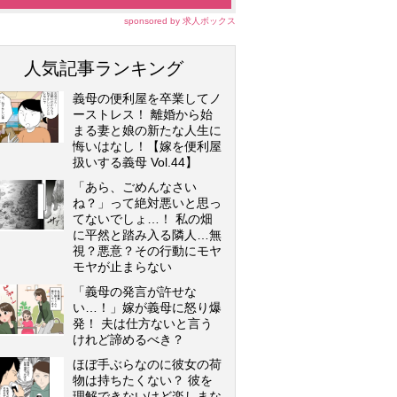
sponsored by 求人ボックス
人気記事ランキング
義母の便利屋を卒業してノ
ーストレス！ 離婚から始
まる妻と娘の新たな人生に
悔いはなし！【嫁を便利屋
扱いする義母 Vol.44】
「あら、ごめんなさい
ね？」って絶対悪いと思っ
てないでしょ…！ 私の畑
に平然と踏み入る隣人…無
視？悪意？その行動にモヤ
モヤが止まらない
「義母の発言が許せな
い…！」嫁が義母に怒り爆
発！ 夫は仕方ないと言う
けれど諦めるべき？
ほぼ手ぶらなのに彼女の荷
物は持ちたくない？ 彼を
理解できないけど楽しまな