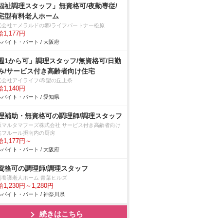
福祉調理スタッフ」無資格可/夜勤専従/
宅型有料老人ホーム
式会社エメラルドの郷/ライフパートナー松原
1,177円
バイト・パート / 大阪府
週1から可」調理スタッフ/無資格可/日勤
み/サービス付き高齢者向け住宅
式会社アイライフ/希望の丘上条
1,140円
バイト・パート / 愛知県
理補助・無資格可の調理師/調理スタッフ
原マルタマフーズ株式会社 サービス付き高齢者向け
宅フルール摂南内の厨房
1,177円～
バイト・パート / 大阪府
資格可の調理師/調理スタッフ
別養護老人ホーム 青葉ヒルズ
1,230円～1,280円
バイト・パート / 神奈川県
続きはこちら