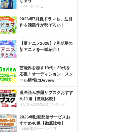
ちゃう
（PR）ジハンピ
2026年7月夏ドラマも、注目
作＆話題作が勢ぞろい！
【夏アニメ2026】7月期夏の
新アニメを一挙紹介！
芸能界を志す10代～20代を
応援！オーディション・スク
ール情報はDeview
漫画読み放題サブスクおすす
め11選【徹底比較】
オリコン顧客満足度ランキング
2026年動画配信サービスお
すすめ40選【徹底比較】
CS動画配信サービス20選