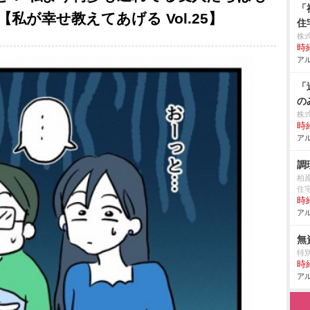
「
が幸せ教えてあげる Vol.25】
住
株
時給
アル
「
の
株
時給
アル
調
柏
住
時給
アル
無
特
時給
アル