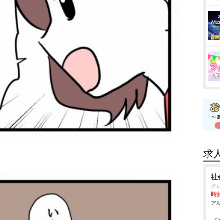
求
社
グ
時給
アル