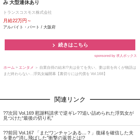
み 大型連休あり
トランスコスモス株式会社
月給22万円～
アルバイト・パート / 大阪府
続きはこちら
sponsored by 求人ボックス
ホーム
>
エンタメ
＞ 自業自得の結末!?夫は全てを失い、妻は前を向くが物語は
まだ終わらない…浮気女編開幕【裏切りには代償を Vol.168】
関連リンク
??次回 Vol.169 慰謝料請求で逆ギレ??追い詰められた浮気女が
見つけた“最後の切り札”
??前回 Vol.167 「まだワンチャンある…？」復縁を確信した夫
を妻が“消し飛ばした”衝撃の返答とは!?