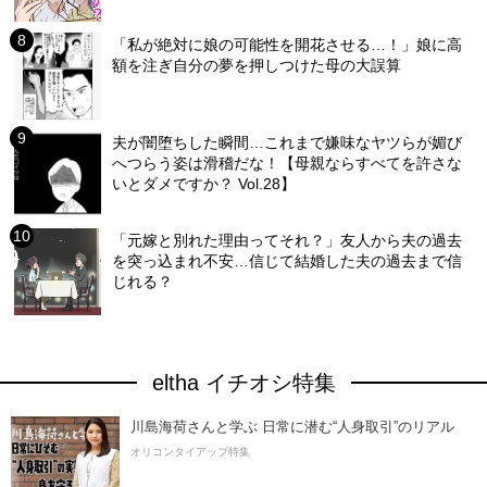
「私が絶対に娘の可能性を開花させる…！」娘に高
額を注ぎ自分の夢を押しつけた母の大誤算
夫が闇堕ちした瞬間…これまで嫌味なヤツらが媚び
へつらう姿は滑稽だな！【母親ならすべてを許さな
いとダメですか？ Vol.28】
「元嫁と別れた理由ってそれ？」友人から夫の過去
を突っ込まれ不安…信じて結婚した夫の過去まで信
じれる？
eltha イチオシ特集
川島海荷さんと学ぶ 日常に潜む“人身取引”のリアル
オリコンタイアップ特集