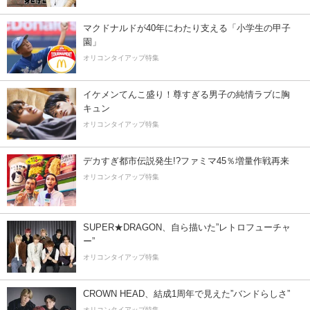
マクドナルドが40年にわたり支える「小学生の甲子
園」
オリコンタイアップ特集
イケメンてんこ盛り！尊すぎる男子の純情ラブに胸
キュン
オリコンタイアップ特集
デカすぎ都市伝説発生!?ファミマ45％増量作戦再来
オリコンタイアップ特集
SUPER★DRAGON、自ら描いた”レトロフューチャ
ー”
オリコンタイアップ特集
CROWN HEAD、結成1周年で見えた”バンドらしさ”
オリコンタイアップ特集