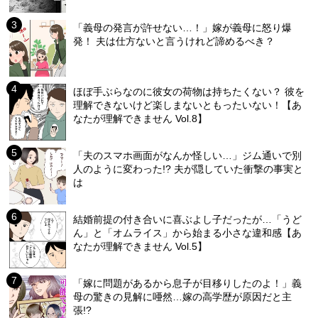
「義母の発言が許せない…！」嫁が義母に怒り爆
発！ 夫は仕方ないと言うけれど諦めるべき？
ほぼ手ぶらなのに彼女の荷物は持ちたくない？ 彼を
理解できないけど楽しまないともったいない！【あ
なたが理解できません Vol.8】
「夫のスマホ画面がなんか怪しい…」ジム通いで別
人のように変わった!? 夫が隠していた衝撃の事実と
は
結婚前提の付き合いに喜ぶよし子だったが…「うど
ん」と「オムライス」から始まる小さな違和感【あ
なたが理解できません Vol.5】
「嫁に問題があるから息子が目移りしたのよ！」義
母の驚きの見解に唖然…嫁の高学歴が原因だと主
張!?