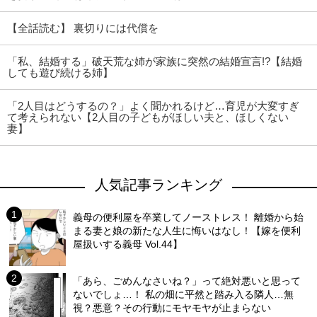
【全話読む】 裏切りには代償を
「私、結婚する」破天荒な姉が家族に突然の結婚宣言!?【結婚
しても遊び続ける姉】
「2人目はどうするの？」よく聞かれるけど…育児が大変すぎ
て考えられない【2人目の子どもがほしい夫と、ほしくない
妻】
人気記事ランキング
義母の便利屋を卒業してノーストレス！ 離婚から始
まる妻と娘の新たな人生に悔いはなし！【嫁を便利
屋扱いする義母 Vol.44】
「あら、ごめんなさいね？」って絶対悪いと思って
ないでしょ…！ 私の畑に平然と踏み入る隣人…無
視？悪意？その行動にモヤモヤが止まらない