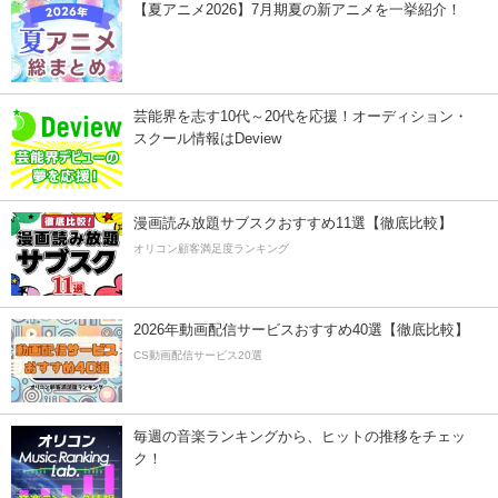
【夏アニメ2026】7月期夏の新アニメを一挙紹介！
芸能界を志す10代～20代を応援！オーディション・
スクール情報はDeview
漫画読み放題サブスクおすすめ11選【徹底比較】
オリコン顧客満足度ランキング
2026年動画配信サービスおすすめ40選【徹底比較】
CS動画配信サービス20選
毎週の音楽ランキングから、ヒットの推移をチェッ
ク！