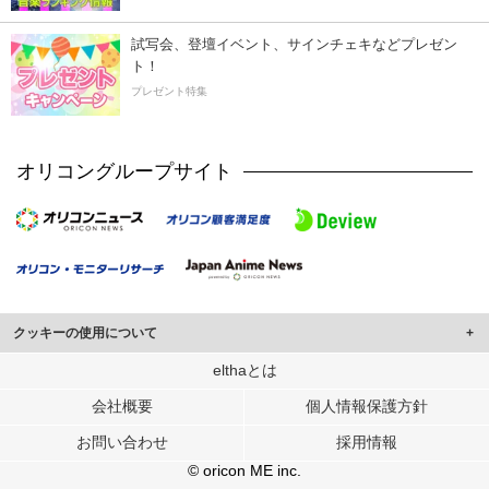
試写会、登壇イベント、サインチェキなどプレゼン
ト！
プレゼント特集
オリコングループサイト
クッキーの使用について
このサイトでは Cookie を使用して、ユーザーに合わせたコンテンツや広告の
elthaとは
表示、ソーシャル メディア機能の提供、広告の表示回数やクリック数の測定を
会社概要
個人情報保護方針
行っています。
また、ユーザーによるサイトの利用状況についても情報を収集し、ソーシャル
お問い合わせ
採用情報
メディアや広告配信、データ解析の各パートナーに提供しています。
各パートナーは、この情報とユーザーが各パートナーに提供した他の情報や、
© oricon ME inc.
ユーザーが各パートナーのサービスを使用したときに収集した他の情報を組み