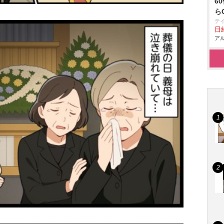
6
ら
テ
日給
アル