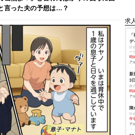
と言った夫の予想は…？
求
「
デ
社
ー
時給
アル
新
3
株
時給
アル
障
社
年収
アル