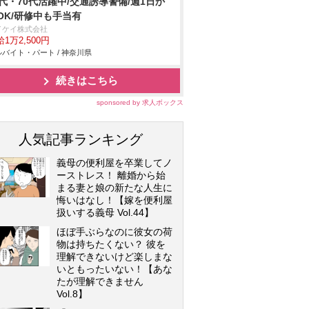
0代・70代活躍中/交通誘導警備/週1日か
OK/研修中も手当有
イケイ株式会社
1万2,500円
バイト・パート / 神奈川県
続きはこちら
sponsored by 求人ボックス
人気記事ランキング
義母の便利屋を卒業してノ
ーストレス！ 離婚から始
まる妻と娘の新たな人生に
悔いはなし！【嫁を便利屋
扱いする義母 Vol.44】
ほぼ手ぶらなのに彼女の荷
物は持ちたくない？ 彼を
理解できないけど楽しまな
いともったいない！【あな
たが理解できません
Vol.8】