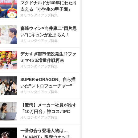
マクドナルドが40年にわたり
支える「小学生の甲子園」
オリコンタイアップ特集
森崎ウィン×向井康二“両片思
い”にキュンが止まらん！
オリコンタイアップ特集
デカすぎ都市伝説発生!?ファ
ミマ45％増量作戦再来
オリコンタイアップ特集
SUPER★DRAGON、自ら描
いた”レトロフューチャー”
オリコンタイアップ特集
【驚愕】メーカー社員が推す
「10万円台」神コスパPC
オリコンタイアップ特集
一番似合う登場人物は…
『VIVANT』限定ウオッチ