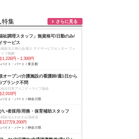
人特集
さらに見る
福祉調理スタッフ」無資格可/日勤のみ/
イサービス
会福祉法人寿心会/老人 デイサービスセンター フォ
ライフ桃郷
1,226円～1,300円
バイト・パート / 東京都
規オープン/介護施設の看護師/週1日から
日/ブランク不問
式会社日本アメニティライフ協会
2,010円
バイト・パート / 神奈川県
がい者採用/用務・保育補助スタッフ
会福祉法人わおわお福祉会
127万9,200円
バイト・パート / 神奈川県