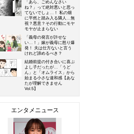
「あら、ごめんなさい
ね？」って絶対悪いと思っ
てないでしょ…！ 私の畑
に平然と踏み入る隣人…無
視？悪意？その行動にモヤ
モヤが止まらない
「義母の発言が許せな
い…！」嫁が義母に怒り爆
発！ 夫は仕方ないと言う
けれど諦めるべき？
結婚前提の付き合いに喜ぶ
よし子だったが…「うど
ん」と「オムライス」から
始まる小さな違和感【あな
たが理解できません
Vol.5】
エンタメニュース