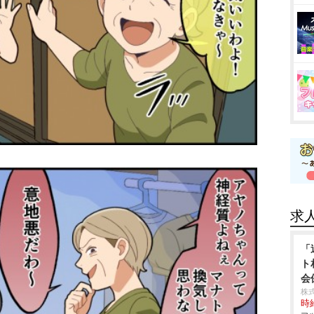
求
「
ト
会
株
時給