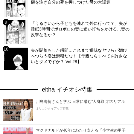
額を注ぎ自分の夢を押しつけた母の大誤算
「うるさいから子どもを連れて外に行って？」夫が
睡眠3時間でボロボロの妻に追い打ちをかける…妻の
反撃なるか？
夫が闇堕ちした瞬間…これまで嫌味なヤツらが媚び
へつらう姿は滑稽だな！【母親ならすべてを許さな
いとダメですか？ Vol.28】
eltha イチオシ特集
川島海荷さんと学ぶ 日常に潜む“人身取引”のリアル
オリコンタイアップ特集
マクドナルドが40年にわたり支える「小学生の甲子