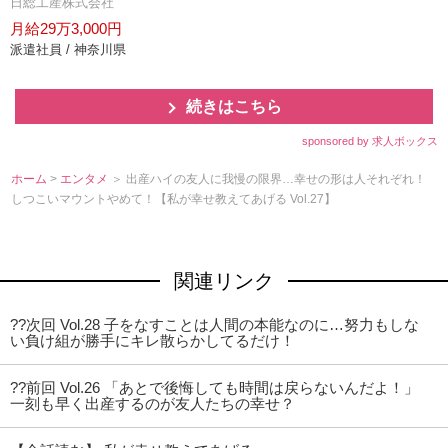
日総工産株式会社
月給29万3,000円
派遣社員 / 神奈川県
続きはこちら
sponsored by 求人ボックス
ホーム
>
エンタメ
＞ 出産ハイの友人に我慢の限界…幸せの形は人それぞれ！
しつこいマウントやめて！【私が幸せ教えてあげる Vol.27】
関連リンク
??次回 Vol.28 子をなすことは人間の本能なのに…努力もしな
い負け組が勝手にキレ散らかしてるだけ！
??前回 Vol.26 「あとで後悔しても時間は戻らないんだよ！」
一刻も早く出産するのが友人たちの幸せ？