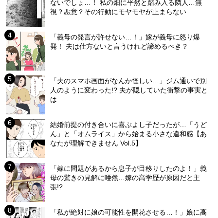
ないでしょ…！ 私の畑に平然と踏み入る隣人…無
視？悪意？その行動にモヤモヤが止まらない
「義母の発言が許せない…！」嫁が義母に怒り爆
発！ 夫は仕方ないと言うけれど諦めるべき？
「夫のスマホ画面がなんか怪しい…」ジム通いで別
人のように変わった!? 夫が隠していた衝撃の事実と
は
結婚前提の付き合いに喜ぶよし子だったが…「うど
ん」と「オムライス」から始まる小さな違和感【あ
なたが理解できません Vol.5】
「嫁に問題があるから息子が目移りしたのよ！」義
母の驚きの見解に唖然…嫁の高学歴が原因だと主
張!?
「私が絶対に娘の可能性を開花させる…！」娘に高