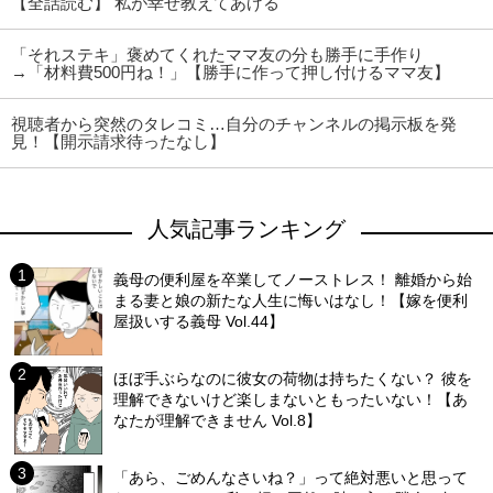
【全話読む】 私が幸せ教えてあげる
「それステキ」褒めてくれたママ友の分も勝手に手作り
→「材料費500円ね！」【勝手に作って押し付けるママ友】
視聴者から突然のタレコミ…自分のチャンネルの掲示板を発
見！【開示請求待ったなし】
人気記事ランキング
義母の便利屋を卒業してノーストレス！ 離婚から始
まる妻と娘の新たな人生に悔いはなし！【嫁を便利
屋扱いする義母 Vol.44】
ほぼ手ぶらなのに彼女の荷物は持ちたくない？ 彼を
理解できないけど楽しまないともったいない！【あ
なたが理解できません Vol.8】
「あら、ごめんなさいね？」って絶対悪いと思って