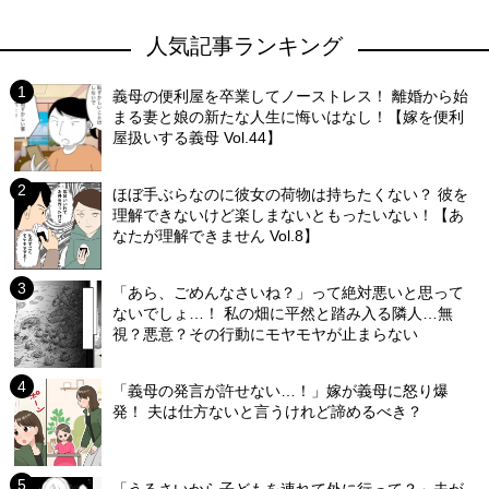
人気記事ランキング
義母の便利屋を卒業してノーストレス！ 離婚から始
まる妻と娘の新たな人生に悔いはなし！【嫁を便利
屋扱いする義母 Vol.44】
ほぼ手ぶらなのに彼女の荷物は持ちたくない？ 彼を
理解できないけど楽しまないともったいない！【あ
なたが理解できません Vol.8】
「あら、ごめんなさいね？」って絶対悪いと思って
ないでしょ…！ 私の畑に平然と踏み入る隣人…無
視？悪意？その行動にモヤモヤが止まらない
「義母の発言が許せない…！」嫁が義母に怒り爆
発！ 夫は仕方ないと言うけれど諦めるべき？
「うるさいから子どもを連れて外に行って？」夫が