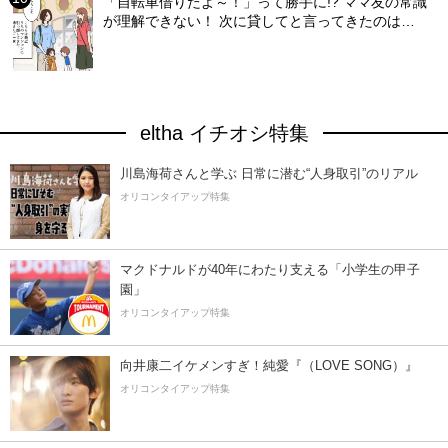
「自転車借りたよ～！」って勝手に!? ママ友の常識
が理解できない！ 次に貸してと言ってきたのは…
eltha イチオシ特集
川島海荷さんと学ぶ 日常に潜む“人身取引”のリアル
オリコンタイアップ特集
マクドナルドが40年にわたり支える「小学生の甲子
園」
オリコンタイアップ特集
向井康二イケメンすぎ！純愛『（LOVE SONG）』
オリコンタイアップ特集