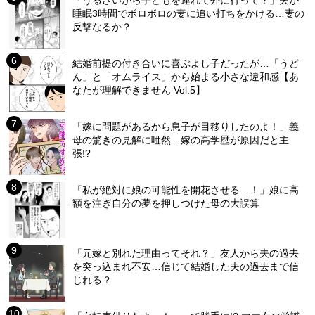
睡眠3時間でボロボロの妻に追い打ちをかける…妻の
反撃なるか？
結婚前提の付き合いに喜ぶよし子だったが…「うど
ん」と「オムライス」から始まる小さな違和感【あ
なたが理解できません Vol.5】
「嫁に問題があるから息子が目移りしたのよ！」義
母の驚きの見解に唖然…嫁の高学歴が原因だと主
張!?
「私が絶対に娘の可能性を開花させる…！」娘に高
額を注ぎ自分の夢を押しつけた母の大誤算
「元嫁と別れた理由ってそれ？」友人から夫の過去
を突っ込まれ不安…信じて結婚した夫の過去まで信
じれる？