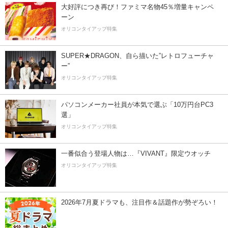
大好評につき再び！ファミマ名物45％増量キャンペ
ーン
オリコンタイアップ特集
SUPER★DRAGON、自ら描いた”レトロフューチャ
ー”
オリコンタイアップ特集
パソコンメーカー社員が本気で選ぶ「10万円台PC3
選」
オリコンタイアップ特集
一番似合う登場人物は…『VIVANT』限定ウオッチ
オリコンタイアップ特集
2026年7月夏ドラマも、注目作＆話題作が勢ぞろい！