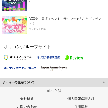
ク！
試写会、登壇イベント、サインチェキなどプレゼン
ト！
プレゼント特集
オリコングループサイト
クッキーの使用について
このサイトでは Cookie を使用して、ユーザーに合わせたコンテンツや広告の
elthaとは
表示、ソーシャル メディア機能の提供、広告の表示回数やクリック数の測定を
会社概要
個人情報保護方針
行っています。
また、ユーザーによるサイトの利用状況についても情報を収集し、ソーシャル
お問い合わせ
採用情報
メディアや広告配信、データ解析の各パートナーに提供しています。