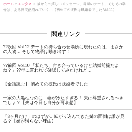
ホーム
>
エンタメ
＞ 彼からの嬉しいメッセージ、毎週のデート。でもその幸
せは、ある日突然崩れていく…【初めての彼氏は既婚者でした Vol.11】
関連リンク
??次回 Vol.12 デートの待ち合わせ場所に現れたのは、まさか
の人物… そして物語は動き出す！
??前回 Vol.10 「私たち、付き合っているけど結婚前提だよ
ね？」??母に言われて確認してみたけれど…
【全話読む】 初めての彼氏は既婚者でした
一家の大黒柱なのに…妻が冷たすぎる！ 夫は尊重されるべき
でしょ？【夫は今日も自分が可哀想】
「3ヶ月だけ」のはずが…転がり込んできた姉の面倒は誰が見
る？【姉が帰らない理由】