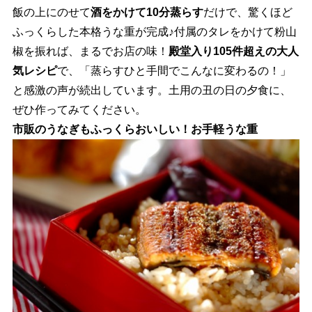
飯の上にのせて
酒をかけて10分蒸らす
だけで、驚くほど
ふっくらした本格うな重が完成♪付属のタレをかけて粉山
椒を振れば、まるでお店の味！
殿堂入り105件超えの大人
気レシピ
で、「蒸らすひと手間でこんなに変わるの！」
と感激の声が続出しています。土用の丑の日の夕食に、
ぜひ作ってみてください。
市販のうなぎもふっくらおいしい！お手軽うな重