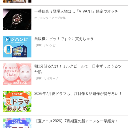
一番似合う登場人物は…『VIVANT』限定ウオッチ
オリコンタイアップ特集
自販機にピッ！ですぐに買えちゃう
（PR）ジハンピ
朝1分貼るだけ！ミルクピールで一日中ずっとうるツ
ヤ肌
（PR）サボリーノ
2026年7月夏ドラマも、注目作＆話題作が勢ぞろい！
【夏アニメ2026】7月期夏の新アニメを一挙紹介！