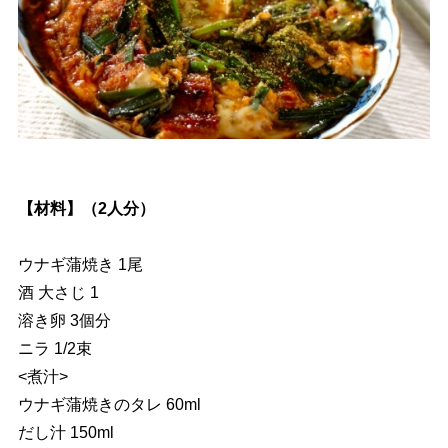
【材料】（2人分）
ウナギ蒲焼き 1尾
酒 大さじ 1
溶き卵 3個分
ニラ 1/2束
<煮汁>
ウナギ蒲焼きのタレ 60ml
だし汁 150ml