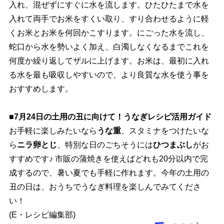
入れ、混ぜずにすぐに水を流します。ひたひたまで水を
入れて両手でお米をすくい取り、すり合わせるように軽
くお米とお米を何回かこすります。にごった水を流し、
蛇口から水を勢いよく加え、白濁しなくなるまでこれを
何度か繰り返してザルに上げます。お米は、最初に入れ
る水を最も吸収しやすいので、より良質な水を使う事を
おすすめします。
■7月24日の土用の丑に向けて！うなぎレシピ活用ガイド
お手軽に楽しみたいなら
うな重
、スタミナをつけたいな
ら
ニラ卵とじ
、特別な日のごちそうには
ひつまぶし
がお
すすめです♪ 市販の蒲焼きを使えばどれも20分以内で完
成するので、暑い夏でも手軽に作れます。今年の土用の
丑の日は、おうちでうなぎ料理を楽しんでみてくださ
い！
(E・レシピ編集部)