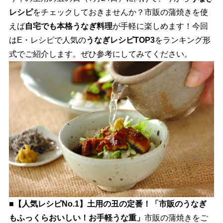
レシピ
をチェックしておきませんか？市販の蒲焼きを使
えば
自宅でも本格うなぎ料理
が手軽に楽しめます！今回
はE・レシピで人気の
うなぎレシピTOP3
をランキング形
式でご紹介します。ぜひ参考にしてみてください。
■【人気レシピNo.1】土用の丑の定番！「市販のうなぎ
もふっくらおいしい！お手軽うな重」
市販の蒲焼きをご