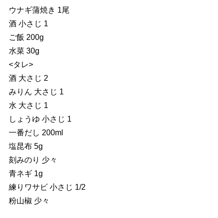
ウナギ蒲焼き 1尾
酒 小さじ 1
ご飯 200g
水菜 30g
<タレ>
酒 大さじ 2
みりん 大さじ 1
水 大さじ 1
しょうゆ 小さじ 1
一番だし 200ml
塩昆布 5g
刻みのり 少々
青ネギ 1g
練りワサビ 小さじ 1/2
粉山椒 少々