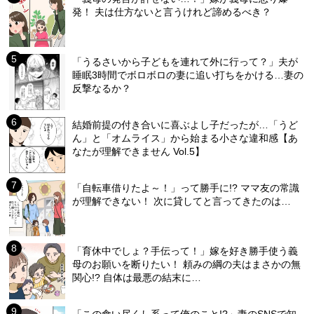
発！ 夫は仕方ないと言うけれど諦めるべき？
「うるさいから子どもを連れて外に行って？」夫が
睡眠3時間でボロボロの妻に追い打ちをかける…妻の
反撃なるか？
結婚前提の付き合いに喜ぶよし子だったが…「うど
ん」と「オムライス」から始まる小さな違和感【あ
なたが理解できません Vol.5】
「自転車借りたよ～！」って勝手に!? ママ友の常識
が理解できない！ 次に貸してと言ってきたのは…
「育休中でしょ？手伝って！」嫁を好き勝手使う義
母のお願いを断りたい！ 頼みの綱の夫はまさかの無
関心!? 自体は最悪の結末に…
「この食い尽くし系って俺のこと!?」妻のSNSで知