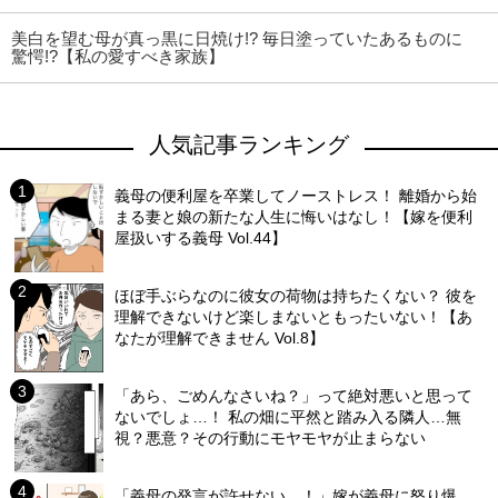
美白を望む母が真っ黒に日焼け!? 毎日塗っていたあるものに
驚愕!?【私の愛すべき家族】
人気記事ランキング
義母の便利屋を卒業してノーストレス！ 離婚から始
まる妻と娘の新たな人生に悔いはなし！【嫁を便利
屋扱いする義母 Vol.44】
ほぼ手ぶらなのに彼女の荷物は持ちたくない？ 彼を
理解できないけど楽しまないともったいない！【あ
なたが理解できません Vol.8】
「あら、ごめんなさいね？」って絶対悪いと思って
ないでしょ…！ 私の畑に平然と踏み入る隣人…無
視？悪意？その行動にモヤモヤが止まらない
「義母の発言が許せない…！」嫁が義母に怒り爆