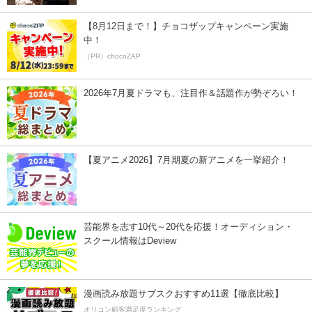
【8月12日まで！】チョコザップキャンペーン実施
中！
（PR）chocoZAP
2026年7月夏ドラマも、注目作＆話題作が勢ぞろい！
【夏アニメ2026】7月期夏の新アニメを一挙紹介！
芸能界を志す10代～20代を応援！オーディション・
スクール情報はDeview
漫画読み放題サブスクおすすめ11選【徹底比較】
オリコン顧客満足度ランキング