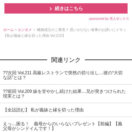
続きはこちら
sponsored by 求人ボックス
ホーム
>
エンタメ
＞ 離婚成立のご褒美？ 思いがけない食事のお誘いにドキッ
【私が義妹と縁を切った理由 Vol.210】
関連リンク
??次回 Vol.211 高級レストランで突然の切り出し…彼の“大切
な話”とは？
??前回 Vol.209 妹を甘やかし続けた結果…兄が突きつけられた
現実とは？
【全話読む】 私が義妹と縁を切った理由
えっ…困る！ 義母からのいらないプレゼント【前編】【義
父母がシンドイんです！】