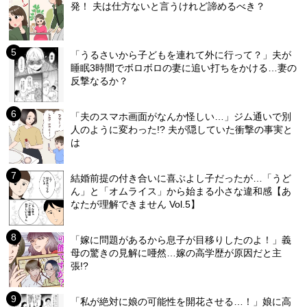
発！ 夫は仕方ないと言うけれど諦めるべき？
「うるさいから子どもを連れて外に行って？」夫が
睡眠3時間でボロボロの妻に追い打ちをかける…妻の
反撃なるか？
「夫のスマホ画面がなんか怪しい…」ジム通いで別
人のように変わった!? 夫が隠していた衝撃の事実と
は
結婚前提の付き合いに喜ぶよし子だったが…「うど
ん」と「オムライス」から始まる小さな違和感【あ
なたが理解できません Vol.5】
「嫁に問題があるから息子が目移りしたのよ！」義
母の驚きの見解に唖然…嫁の高学歴が原因だと主
張!?
「私が絶対に娘の可能性を開花させる…！」娘に高