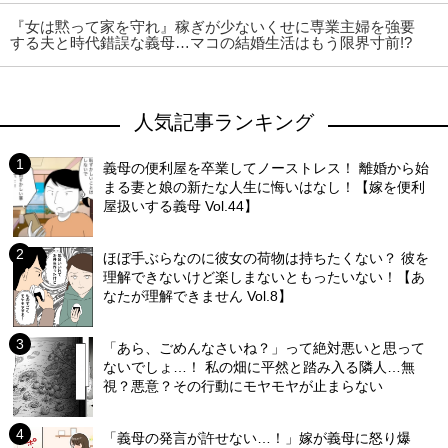
『女は黙って家を守れ』稼ぎが少ないくせに専業主婦を強要
する夫と時代錯誤な義母…マコの結婚生活はもう限界寸前!?
人気記事ランキング
義母の便利屋を卒業してノーストレス！ 離婚から始
まる妻と娘の新たな人生に悔いはなし！【嫁を便利
屋扱いする義母 Vol.44】
ほぼ手ぶらなのに彼女の荷物は持ちたくない？ 彼を
理解できないけど楽しまないともったいない！【あ
なたが理解できません Vol.8】
「あら、ごめんなさいね？」って絶対悪いと思って
ないでしょ…！ 私の畑に平然と踏み入る隣人…無
視？悪意？その行動にモヤモヤが止まらない
「義母の発言が許せない…！」嫁が義母に怒り爆