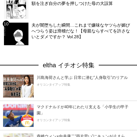
額を注ぎ自分の夢を押しつけた母の大誤算
夫が闇堕ちした瞬間…これまで嫌味なヤツらが媚び
へつらう姿は滑稽だな！【母親ならすべてを許さな
いとダメですか？ Vol.28】
eltha イチオシ特集
川島海荷さんと学ぶ 日常に潜む“人身取引”のリアル
オリコンタイアップ特集
マクドナルドが40年にわたり支える「小学生の甲子
園」
オリコンタイアップ特集
森崎ウィン×向井康二“両片思い”にキュンが止まら