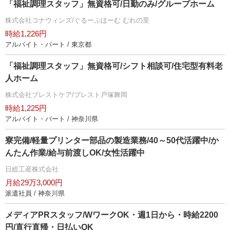
「福祉調理スタッフ」無資格可/日勤のみ/グループホーム
株式会社コナウィンズ/ぐるーぷほーむ むれの里
時給1,226円
アルバイト・パート / 東京都
「福祉調理スタッフ」無資格可/シフト相談可/住宅型有料老
人ホーム
株式会社ブレストケア/ブレスト戸塚舞岡
時給1,225円
アルバイト・パート / 神奈川県
寮完備/軽量プリンター部品の製造業務/40～50代活躍中/か
んたん作業/給与前渡しOK/女性活躍中
日総工産株式会社
月給29万3,000円
派遣社員 / 神奈川県
メディアPRスタッフ/WワークOK・週1日から・時給2200
円/直行直帰・日払いOK