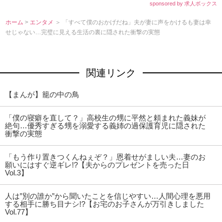
sponsored by 求人ボックス
ホーム
>
エンタメ
＞ 「すべて僕のおかげだね」夫が妻に声をかけるも妻は幸
せじゃない…完璧に見える生活の裏に隠された衝撃の実態
関連リンク
【まんが】籠の中の鳥
「僕の寝癖を直して？」高校生の甥に平然と頼まれた義妹が
絶句…優秀すぎる甥を溺愛する義姉の過保護育児に隠された
衝撃の実態
「もう作り置きつくんねぇぞ？」恩着せがましい夫…妻のお
願いにはすぐ逆ギレ!?【夫からのプレゼントを売った日
Vol.3】
人は”別の誰か”から聞いたことを信じやすい…人間心理を悪用
する相手に勝ち目ナシ!?【お宅のお子さんが万引きしました
Vol.77】