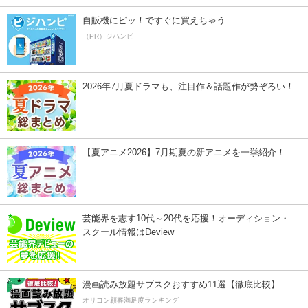
自販機にピッ！ですぐに買えちゃう
（PR）ジハンピ
2026年7月夏ドラマも、注目作＆話題作が勢ぞろい！
【夏アニメ2026】7月期夏の新アニメを一挙紹介！
芸能界を志す10代～20代を応援！オーディション・
スクール情報はDeview
漫画読み放題サブスクおすすめ11選【徹底比較】
オリコン顧客満足度ランキング