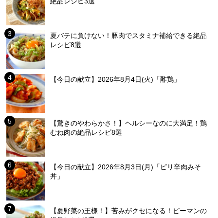
絶品レシピ3選
夏バテに負けない！豚肉でスタミナ補給できる絶品
レシピ8選
【今日の献立】2026年8月4日(火)「酢鶏」
【驚きのやわらかさ！】ヘルシーなのに大満足！鶏
むね肉の絶品レシピ8選
【今日の献立】2026年8月3日(月)「ピリ辛肉みそ
丼」
【夏野菜の王様！】苦みがクセになる！ピーマンの