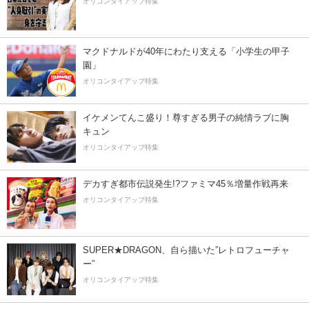
オリコンタイアップ特集
マクドナルドが40年にわたり支える「小学生の甲子
園」
オリコンタイアップ特集
イケメンてんこ盛り！尊すぎる男子の純情ラブに胸
キュン
オリコンタイアップ特集
デカすぎ都市伝説発生!?ファミマ45％増量作戦再来
オリコンタイアップ特集
SUPER★DRAGON、自ら描いた”レトロフューチャ
ー”
オリコンタイアップ特集