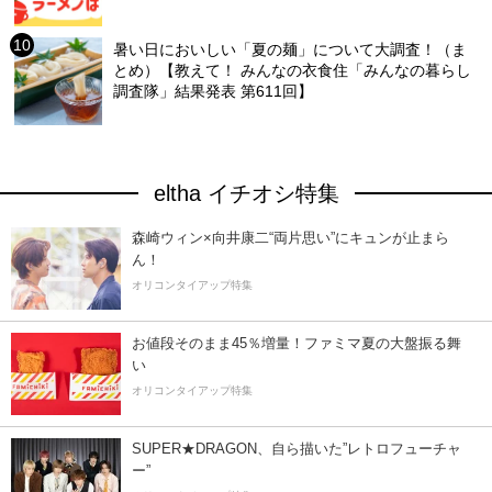
暑い日においしい「夏の麺」について大調査！（ま
とめ）【教えて！ みんなの衣食住「みんなの暮らし
調査隊」結果発表 第611回】
eltha イチオシ特集
森崎ウィン×向井康二“両片思い”にキュンが止まら
ん！
オリコンタイアップ特集
お値段そのまま45％増量！ファミマ夏の大盤振る舞
い
オリコンタイアップ特集
SUPER★DRAGON、自ら描いた”レトロフューチャ
ー”