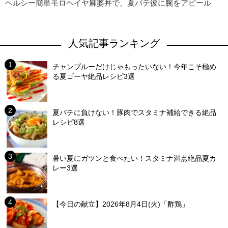
ヘルシー簡単モロヘイヤ麻婆丼で、夏バテ彼に腕をアピール
人気記事ランキング
チャンプルーだけじゃもったいない！今年こそ極め
る夏ゴーヤ絶品レシピ3選
夏バテに負けない！豚肉でスタミナ補給できる絶品
レシピ8選
暑い夏にガツンと食べたい！スタミナ満点絶品夏カ
レー3選
【今日の献立】2026年8月4日(火)「酢鶏」