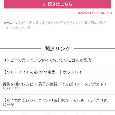
続きはこちら
sponsored by 求人ボックス
ホーム
>
レシピ
＞ 寒い日に彼と食べたいアツアツレシピ、日本酒にも合う
「オリジナルモツ煮」
関連リンク
コンビニで売っている食材でおいしいごはんが完成
【ＳＨＩＯＲＩん家のThe定番！】ホットパイ
胃袋を掴むレシピ！ 男子が絶賛「よくばりチーズアボカドチ
リバーガー」
【女子力向上レシピ こだわり編】味がしみしみ、ほっこり肉
じゃが