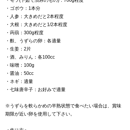
・モツ(下茹で済みのもの)：700g程度
・ゴボウ：1本分
・人参：大きめだと2本程度
・大根：大きめだと1/2本程度
・蒟蒻：300g程度
・麩、うずらの卵：各適量
・生姜：2片
・酒、みりん：各100cc
・味噌：100g
・醤油：50cc
・ネギ：適量
・七味唐辛子：お好みで適量
※うずらを軟らかめの半熟状態で食べたい場合は、賞味
期限が近い卵を使用して下さい。