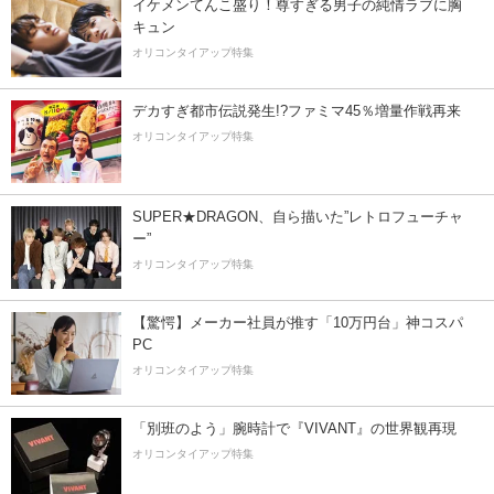
イケメンてんこ盛り！尊すぎる男子の純情ラブに胸
キュン
オリコンタイアップ特集
デカすぎ都市伝説発生!?ファミマ45％増量作戦再来
オリコンタイアップ特集
SUPER★DRAGON、自ら描いた”レトロフューチャ
ー”
オリコンタイアップ特集
【驚愕】メーカー社員が推す「10万円台」神コスパ
PC
オリコンタイアップ特集
「別班のよう」腕時計で『VIVANT』の世界観再現
オリコンタイアップ特集