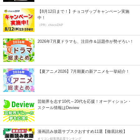
【8月12日まで！】チョコザップキャンペーン実施
中！
（PR）chocoZAP
2026年7月夏ドラマも、注目作＆話題作が勢ぞろい！
【夏アニメ2026】7月期夏の新アニメを一挙紹介！
芸能界を志す10代～20代を応援！オーディション・
スクール情報はDeview
漫画読み放題サブスクおすすめ11選【徹底比較】
オリコン顧客満足度ランキング