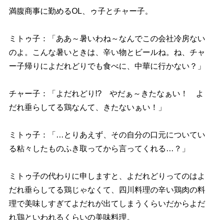
満腹商事に勤めるOL、ゥ子とチャー子。
ミトゥ子：「ああ～暑いわね～なんでこの会社冷房ない
のよ。こんな暑いときは、辛い物とビールね。ね、チャ
ー子帰りによだれどりでも食べに、中華に行かない？」
チャー子：「よだれどり!? やだぁ～きたなぁい！ よ
だれ垂らしてる鶏なんて、きたないぁい！」
ミトゥ子：「…とりあえず、その自分の口元についてい
る粘々したものふき取ってから言ってくれる…？」
ミトゥ子の代わりに申しますと、よだれどりってのはよ
だれ垂らしてる鶏じゃなくて、四川料理の辛い鶏肉の料
理で美味しすぎてよだれが出てしまうくらいだからよだ
れ鶏といわれるくらいの美味料理。