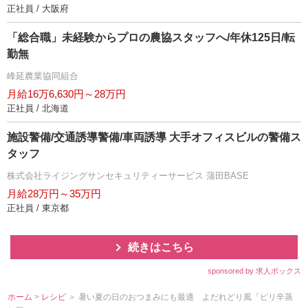
正社員 / 大阪府
「総合職」未経験からプロの農協スタッフへ/年休125日/転
勤無
峰延農業協同組合
月給16万6,630円～28万円
正社員 / 北海道
施設警備/交通誘導警備/車両誘導 大手オフィスビルの警備ス
タッフ
株式会社ライジングサンセキュリティーサービス 蒲田BASE
月給28万円～35万円
正社員 / 東京都
続きはこちら
sponsored by 求人ボックス
ホーム
>
レシピ
＞ 暑い夏の日のおつまみにも最適 よだれどり風「ピリ辛蒸