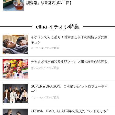
調査隊」結果発表 第611回】
eltha イチオシ特集
イケメンてんこ盛り！尊すぎる男子の純情ラブに胸
キュン
オリコンタイアップ特集
デカすぎ都市伝説発生!?ファミマ45％増量作戦再来
オリコンタイアップ特集
SUPER★DRAGON、自ら描いた”レトロフューチャ
ー”
オリコンタイアップ特集
CROWN HEAD、結成1周年で見えた”バンドらしさ”