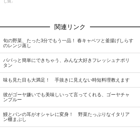
し鶏」
関連リンク
旬の野菜、たった3分でもう一品！ 春キャベツと釜揚げしらす
のレンジ蒸し
パパっと簡単にできちゃう、みんな大好きフレッシュナポリ
タン
味も見た目も大満足！ 手抜きに見えない時短料理教えます
彼がゴーヤ嫌いでも美味しいって言ってくれる、ゴーヤチャ
ンプルー
鰻とパンの耳がオシャレに変身！ 野菜たっぷりなイタリア
ン櫃まぶし