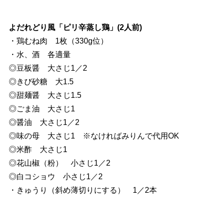
よだれどり風「ピリ辛蒸し鶏」(2人前)
・鶏むね肉 1枚（330g位）
・水、酒 各適量
◎豆板醤 大さじ1／2
◎きび砂糖 大1.5
◎甜麺醤 大さじ1.5
◎ごま油 大さじ1
◎醤油 大さじ1／2
◎味の母 大さじ1 ※なければみりんで代用OK
◎米酢 大さじ1
◎花山椒（粉） 小さじ1／2
◎白コショウ 小さじ1／2
・きゅうり（斜め薄切りにする） 1／2本