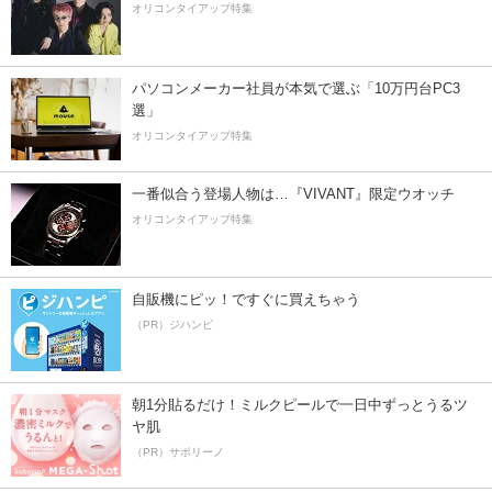
オリコンタイアップ特集
パソコンメーカー社員が本気で選ぶ「10万円台PC3
選」
オリコンタイアップ特集
一番似合う登場人物は…『VIVANT』限定ウオッチ
オリコンタイアップ特集
自販機にピッ！ですぐに買えちゃう
（PR）ジハンピ
朝1分貼るだけ！ミルクピールで一日中ずっとうるツ
ヤ肌
（PR）サボリーノ