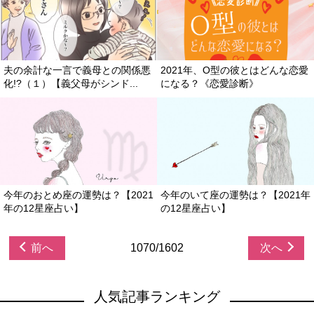
夫の余計な一言で義母との関係悪
2021年、O型の彼とはどんな恋愛
化!?（１）【義父母がシンド...
になる？《恋愛診断》
今年のおとめ座の運勢は？【2021
今年のいて座の運勢は？【2021年
年の12星座占い】
の12星座占い】
前へ
1070/1602
次へ
人気記事ランキング