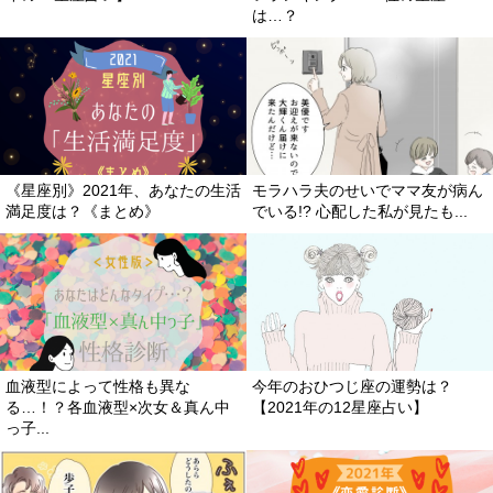
は…？
《星座別》2021年、あなたの生活
モラハラ夫のせいでママ友が病ん
満足度は？《まとめ》
でいる!? 心配した私が見たも...
血液型によって性格も異な
今年のおひつじ座の運勢は？
る…！？各血液型×次女＆真ん中
【2021年の12星座占い】
っ子...