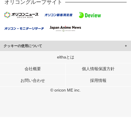
オリコングループサイト
クッキーの使用について
このサイトでは Cookie を使用して、ユーザーに合わせたコンテンツや広告の
elthaとは
表示、ソーシャル メディア機能の提供、広告の表示回数やクリック数の測定を
行っています。
会社概要
個人情報保護方針
また、ユーザーによるサイトの利用状況についても情報を収集し、ソーシャル
お問い合わせ
採用情報
メディアや広告配信、データ解析の各パートナーに提供しています。
各パートナーは、この情報とユーザーが各パートナーに提供した他の情報や、
© oricon ME inc.
ユーザーが各パートナーのサービスを使用したときに収集した他の情報を組み
合わせて使用することがあります。