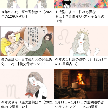
今年のふたご座の運勢は？【2021
血液型によって性格も異な
年の12星座占い】
る…！？各血液型×末っ子女性の
《性...
夫の余計な一言で義母との関係悪
今年のしし座の運勢は？【2021年
化!?（2）【義父母がシンドイ...
の12星座占い】
今年のさそり座の運勢は？【2021
1月11日～1月17日の週間運勢占
年の12星座占い】
いランキング！ 1位の星座