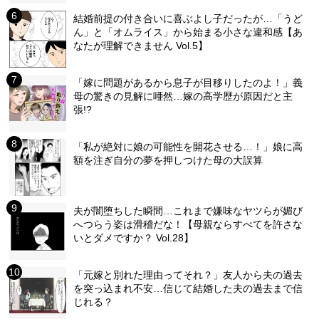
結婚前提の付き合いに喜ぶよし子だったが…「うど
ん」と「オムライス」から始まる小さな違和感【あ
なたが理解できません Vol.5】
「嫁に問題があるから息子が目移りしたのよ！」義
母の驚きの見解に唖然…嫁の高学歴が原因だと主
張!?
「私が絶対に娘の可能性を開花させる…！」娘に高
額を注ぎ自分の夢を押しつけた母の大誤算
夫が闇堕ちした瞬間…これまで嫌味なヤツらが媚び
へつらう姿は滑稽だな！【母親ならすべてを許さな
いとダメですか？ Vol.28】
「元嫁と別れた理由ってそれ？」友人から夫の過去
を突っ込まれ不安…信じて結婚した夫の過去まで信
じれる？