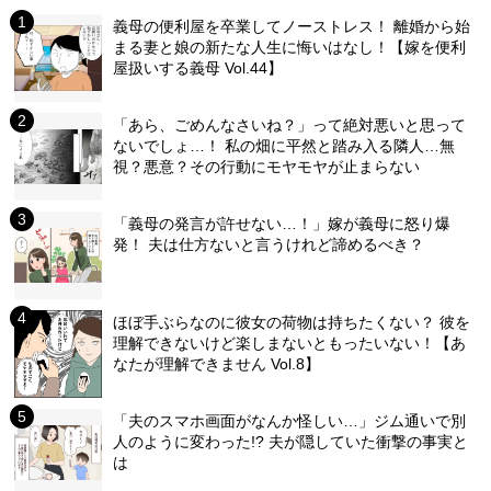
義母の便利屋を卒業してノーストレス！ 離婚から始
まる妻と娘の新たな人生に悔いはなし！【嫁を便利
屋扱いする義母 Vol.44】
「あら、ごめんなさいね？」って絶対悪いと思って
ないでしょ…！ 私の畑に平然と踏み入る隣人…無
視？悪意？その行動にモヤモヤが止まらない
「義母の発言が許せない…！」嫁が義母に怒り爆
発！ 夫は仕方ないと言うけれど諦めるべき？
ほぼ手ぶらなのに彼女の荷物は持ちたくない？ 彼を
理解できないけど楽しまないともったいない！【あ
なたが理解できません Vol.8】
「夫のスマホ画面がなんか怪しい…」ジム通いで別
人のように変わった!? 夫が隠していた衝撃の事実と
は