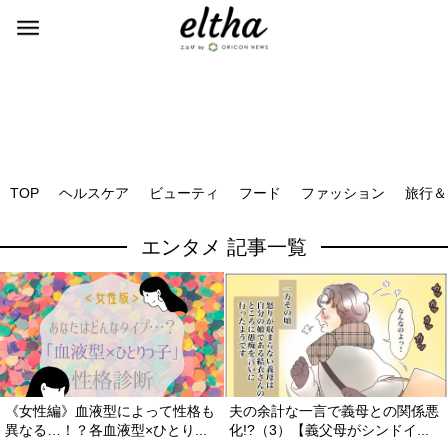
TOP
ヘルスケア
ビューティ
フード
ファッション
旅行＆
エンタメ 記事一覧
《女性編》血液型によって性格も
夫の余計な一言で義母との関係悪
異なる…！？各血液型×ひとり...
化!?（3）【義父母がシンドイ...