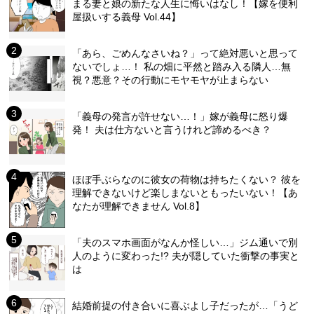
まる妻と娘の新たな人生に悔いはなし！【嫁を便利
屋扱いする義母 Vol.44】
「あら、ごめんなさいね？」って絶対悪いと思って
ないでしょ…！ 私の畑に平然と踏み入る隣人…無
視？悪意？その行動にモヤモヤが止まらない
「義母の発言が許せない…！」嫁が義母に怒り爆
発！ 夫は仕方ないと言うけれど諦めるべき？
ほぼ手ぶらなのに彼女の荷物は持ちたくない？ 彼を
理解できないけど楽しまないともったいない！【あ
なたが理解できません Vol.8】
「夫のスマホ画面がなんか怪しい…」ジム通いで別
人のように変わった!? 夫が隠していた衝撃の事実と
は
結婚前提の付き合いに喜ぶよし子だったが…「うど