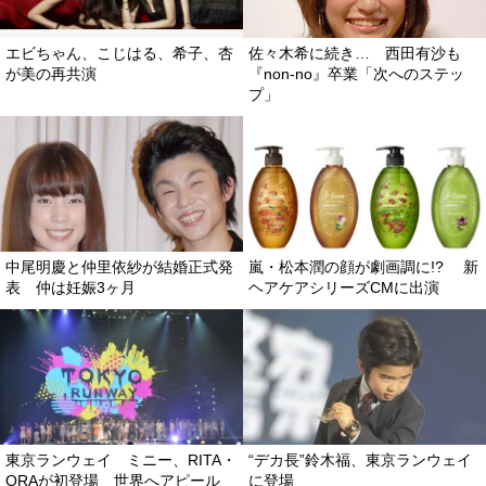
エビちゃん、こじはる、希子、杏
佐々木希に続き… 西田有沙も
が美の再共演
『non-no』卒業「次へのステッ
プ」
中尾明慶と仲里依紗が結婚正式発
嵐・松本潤の顔が劇画調に!? 新
表 仲は妊娠3ヶ月
ヘアケアシリーズCMに出演
東京ランウェイ ミニー、RITA・
“デカ長”鈴木福、東京ランウェイ
ORAが初登場 世界へアピール
に登場