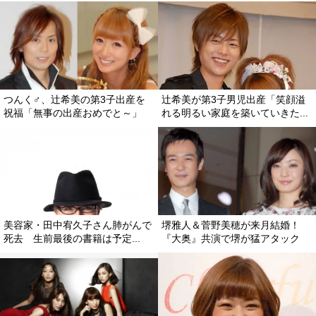
つんく♂、辻希美の第3子出産を
辻希美が第3子男児出産「笑顔溢
祝福「無事の出産おめでと～」
れる明るい家庭を築いていきた...
美容家・田中宥久子さん肺がんで
堺雅人＆菅野美穂が来月結婚！
死去 生前最後の書籍は予定...
『大奥』共演で堺が猛アタック