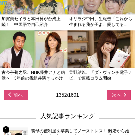
加賀美セイラと本田翼が台湾上
オリラジ中田、生報告「これから
陸！ 中国語で自己紹介
生まれる我が子よ、愛してる...
古今亭菊之丞、NHK藤井アナと結
菅野結以、「ダ・ヴィンチ電子ナ
婚へ 3年前の番組共演きっかけ
ビ」で連載コラム開始
前へ
1352/1601
次へ
人気記事ランキング
義母の便利屋を卒業してノーストレス！ 離婚から始