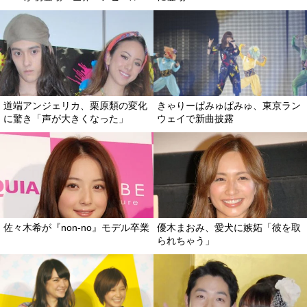
道端アンジェリカ、栗原類の変化
きゃりーぱみゅぱみゅ、東京ラン
に驚き「声が大きくなった」
ウェイで新曲披露
佐々木希が『non-no』モデル卒業
優木まおみ、愛犬に嫉妬「彼を取
られちゃう」