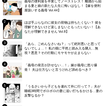
義母の便利屋を卒業してノーストレス！ 離婚から始
まる妻と娘の新たな人生に悔いはなし！【嫁を便利
屋扱いする義母 Vol.44】
ほぼ手ぶらなのに彼女の荷物は持ちたくない？ 彼を
理解できないけど楽しまないともったいない！【あ
なたが理解できません Vol.8】
「あら、ごめんなさいね？」って絶対悪いと思って
ないでしょ…！ 私の畑に平然と踏み入る隣人…無
視？悪意？その行動にモヤモヤが止まらない
「義母の発言が許せない…！」嫁が義母に怒り爆
発！ 夫は仕方ないと言うけれど諦めるべき？
「うるさいから子どもを連れて外に行って？」夫が
睡眠3時間でボロボロの妻に追い打ちをかける…妻の
反撃なるか？