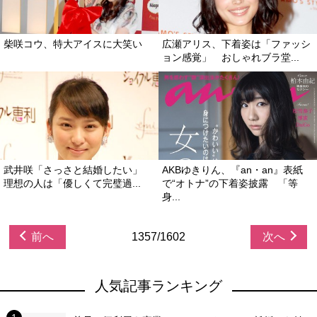
柴咲コウ、特大アイスに大笑い
広瀬アリス、下着姿は「ファッシ
ョン感覚」 おしゃれブラ堂...
武井咲「さっさと結婚したい」
AKBゆきりん、『an・an』表紙
理想の人は「優しくて完璧過...
で“オトナ”の下着姿披露 「等
身...
前へ
1357/1602
次へ
人気記事ランキング