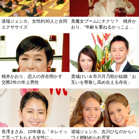
道端ジェシカ、女性約30人と合同
美魔女ブームにチクリ？ 桃井か
エクササイズ
おり、“年齢を重ねるかっこよ...
桃井かおり、恋人の存在明かす
貴城けい＆市川月乃助が結婚「お
交際2年の年上男性
互いを尊敬し高め合える存在」
長澤まさみ、10年後も「キレイっ
道端ジェシカ、吉川ひなのからハ
て言ってもらえる女性に」
ワイ婚勧められ苦笑