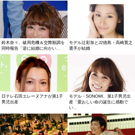
鈴木奈々、破局危機＆交際順調を
モデル辻彩加とJ2徳島・高崎寛之
同時報告「逆に結婚に向かい...
選手が結婚
日テレ石田エレーヌアナが第1子
モデル・SONOMI、第1子男児出
男児出産
産「愛おしい命の誕生に感動で
い...