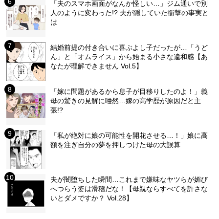
「夫のスマホ画面がなんか怪しい…」ジム通いで別
人のように変わった!? 夫が隠していた衝撃の事実と
は
結婚前提の付き合いに喜ぶよし子だったが…「うど
ん」と「オムライス」から始まる小さな違和感【あ
なたが理解できません Vol.5】
「嫁に問題があるから息子が目移りしたのよ！」義
母の驚きの見解に唖然…嫁の高学歴が原因だと主
張!?
「私が絶対に娘の可能性を開花させる…！」娘に高
額を注ぎ自分の夢を押しつけた母の大誤算
夫が闇堕ちした瞬間…これまで嫌味なヤツらが媚び
へつらう姿は滑稽だな！【母親ならすべてを許さな
いとダメですか？ Vol.28】