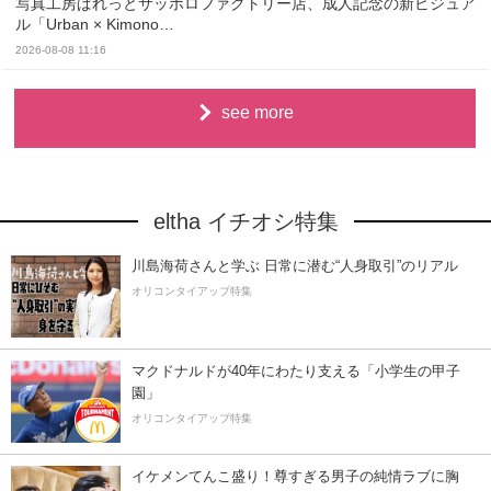
写真工房ぱれっとサッポロファクトリー店、成人記念の新ビジュア
ル「Urban × Kimono…
2026-08-08 11:16
see more
eltha イチオシ特集
川島海荷さんと学ぶ 日常に潜む“人身取引”のリアル
オリコンタイアップ特集
マクドナルドが40年にわたり支える「小学生の甲子
園」
オリコンタイアップ特集
イケメンてんこ盛り！尊すぎる男子の純情ラブに胸