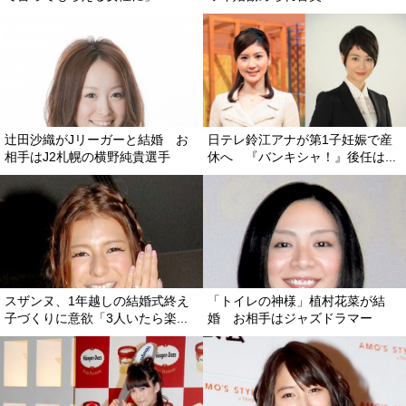
辻田沙織がJリーガーと結婚 お
日テレ鈴江アナが第1子妊娠で産
相手はJ2札幌の横野純貴選手
休へ 『バンキシャ！』後任は...
スザンヌ、1年越しの結婚式終え
「トイレの神様」植村花菜が結
子づくりに意欲「3人いたら楽...
婚 お相手はジャズドラマー