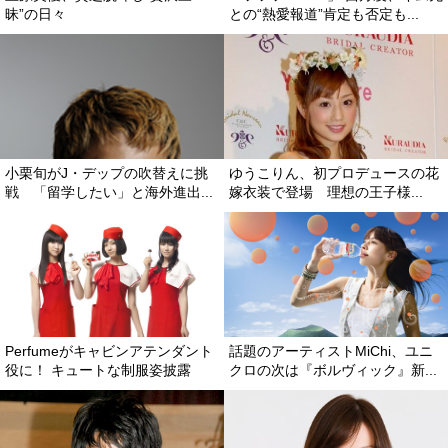
昧”の日々
との“熱愛報道”肯定も否定も...
小栗旬がJ・デップの吹替えに挑
ゆうこりん、初プロデュースの花
戦 「留学したい」と海外進出...
嫁衣装で登場 理想の王子様...
Perfumeがキャビンアテンダント
話題のアーティストMiChi、ユニ
役に！ キュートな制服姿披露
クロの次は『ボルヴィック』新...