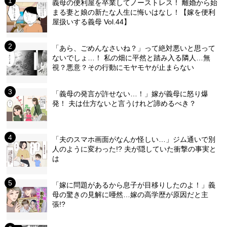
義母の便利屋を卒業してノーストレス！ 離婚から始
まる妻と娘の新たな人生に悔いはなし！【嫁を便利
屋扱いする義母 Vol.44】
「あら、ごめんなさいね？」って絶対悪いと思って
ないでしょ…！ 私の畑に平然と踏み入る隣人…無
視？悪意？その行動にモヤモヤが止まらない
「義母の発言が許せない…！」嫁が義母に怒り爆
発！ 夫は仕方ないと言うけれど諦めるべき？
「夫のスマホ画面がなんか怪しい…」ジム通いで別
人のように変わった!? 夫が隠していた衝撃の事実と
は
「嫁に問題があるから息子が目移りしたのよ！」義
母の驚きの見解に唖然…嫁の高学歴が原因だと主
張!?