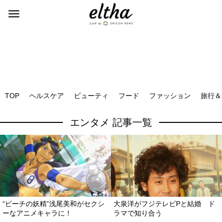
TOP
ヘルスケア
ビューティ
フード
ファッション
旅行＆
エンタメ 記事一覧
“ビーチの妖精”浅尾美和がセクシ
大泉洋がフジテレビPと結婚 ド
ーなアニメキャラに！
ラマで知り合う