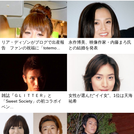
リア・ディゾンがブログで出産報
永作博美、映像作家・内藤まろ氏
告 ファンの祝福に「totemo...
との結婚を発表
雑誌『ＧＬＩＴＴＥＲ』と
女性が選んだ“イイ女”、1位は天海
「Sweet Society」の初コラボイ
祐希
ベン...