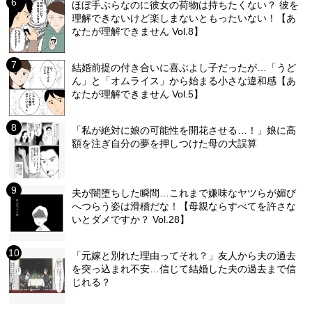
ほぼ手ぶらなのに彼女の荷物は持ちたくない？ 彼を
理解できないけど楽しまないともったいない！【あ
なたが理解できません Vol.8】
結婚前提の付き合いに喜ぶよし子だったが…「うど
ん」と「オムライス」から始まる小さな違和感【あ
なたが理解できません Vol.5】
「私が絶対に娘の可能性を開花させる…！」娘に高
額を注ぎ自分の夢を押しつけた母の大誤算
夫が闇堕ちした瞬間…これまで嫌味なヤツらが媚び
へつらう姿は滑稽だな！【母親ならすべてを許さな
いとダメですか？ Vol.28】
「元嫁と別れた理由ってそれ？」友人から夫の過去
を突っ込まれ不安…信じて結婚した夫の過去まで信
じれる？