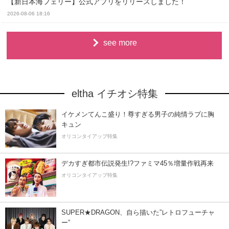
【新日本海フェリー】公式アプリをリリースしました！
2026-08-06 18:16
see more
eltha イチオシ特集
イケメンてんこ盛り！尊すぎる男子の純情ラブに胸
キュン
オリコンタイアップ特集
デカすぎ都市伝説発生!?ファミマ45％増量作戦再来
オリコンタイアップ特集
SUPER★DRAGON、自ら描いた”レトロフューチャ
ー”