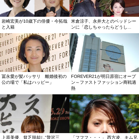
崎宏美が10歳下の俳優・今拓哉
米倉涼子、永井大とのベッドシー
と入籍
ンに「恋しちゃったらどうし...
冨永愛が髪バッサリ 離婚後初の
FOREVER21が明日原宿にオープ
公の場で「私はハッピー」
ン～ファストファッション商戦過
熱
上原美優、貧乏脱却し“贅沢三
「フフフ・・・」 西方凌、キム兄