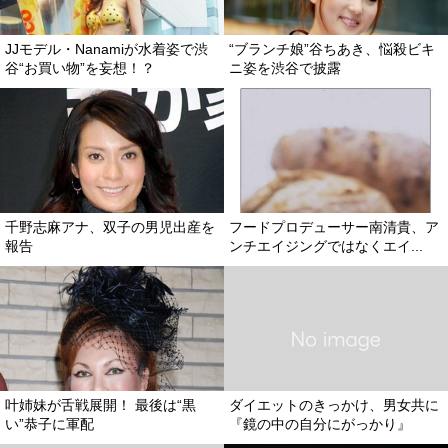
JJモデル・Nanamiが水着姿で渋
“ブランチ娘”谷ちあき、悩殺ビキ
谷“お買い物”を妄想！？
ニ姿を渋谷で披露
千野志麻アナ、双子の男児出産を
フードプロデューサー南清貴、ア
報告
ンチエイジングではなくエイ...
叶姉妹が舌戦展開！ 最後は“黒
ダイエットのきっかけ、男女共に
い”恭子に軍配
『鏡の中の自分にがっかり』