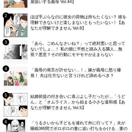
屋扱いする義母 Vol.44】
ほぼ手ぶらなのに彼女の荷物は持ちたくない？ 彼を
理解できないけど楽しまないともったいない！【あ
なたが理解できません Vol.8】
「あら、ごめんなさいね？」って絶対悪いと思って
ないでしょ…！ 私の畑に平然と踏み入る隣人…無
視？悪意？その行動にモヤモヤが止まらない
「義母の発言が許せない…！」嫁が義母に怒り爆
発！ 夫は仕方ないと言うけれど諦めるべき？
結婚前提の付き合いに喜ぶよし子だったが…「うど
ん」と「オムライス」から始まる小さな違和感【あ
なたが理解できません Vol.5】
「うるさいから子どもを連れて外に行って？」夫が
睡眠3時間でボロボロの妻に追い打ちをかける…妻の