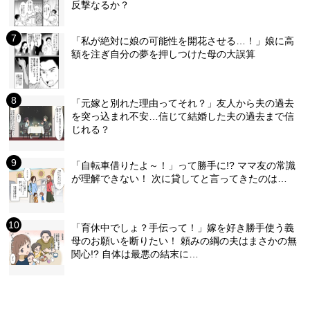
反撃なるか？
「私が絶対に娘の可能性を開花させる…！」娘に高
額を注ぎ自分の夢を押しつけた母の大誤算
「元嫁と別れた理由ってそれ？」友人から夫の過去
を突っ込まれ不安…信じて結婚した夫の過去まで信
じれる？
「自転車借りたよ～！」って勝手に!? ママ友の常識
が理解できない！ 次に貸してと言ってきたのは…
「育休中でしょ？手伝って！」嫁を好き勝手使う義
母のお願いを断りたい！ 頼みの綱の夫はまさかの無
関心!? 自体は最悪の結末に…