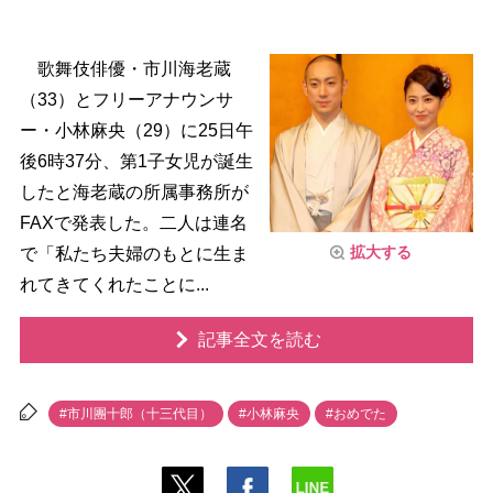
歌舞伎俳優・市川海老蔵
（33）とフリーアナウンサ
ー・小林麻央（29）に25日午
後6時37分、第1子女児が誕生
したと海老蔵の所属事務所が
FAXで発表した。二人は連名
拡大する
で「私たち夫婦のもとに生ま
れてきてくれたことに...
記事全文を読む
#市川團十郎（十三代目）
#小林麻央
#おめでた