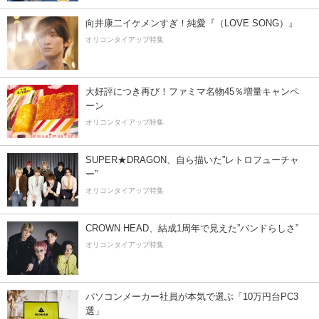
向井康二イケメンすぎ！純愛『（LOVE SONG）』
オリコンタイアップ特集
大好評につき再び！ファミマ名物45％増量キャンペ
ーン
オリコンタイアップ特集
SUPER★DRAGON、自ら描いた”レトロフューチャ
ー”
オリコンタイアップ特集
CROWN HEAD、結成1周年で見えた”バンドらしさ”
オリコンタイアップ特集
パソコンメーカー社員が本気で選ぶ「10万円台PC3
選」