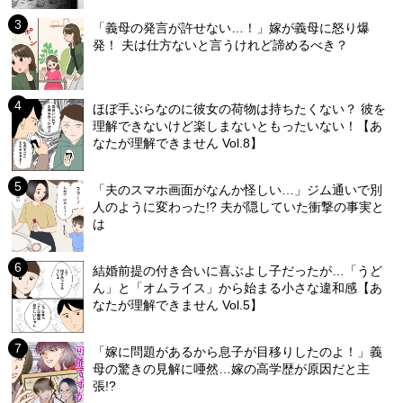
「義母の発言が許せない…！」嫁が義母に怒り爆
発！ 夫は仕方ないと言うけれど諦めるべき？
ほぼ手ぶらなのに彼女の荷物は持ちたくない？ 彼を
理解できないけど楽しまないともったいない！【あ
なたが理解できません Vol.8】
「夫のスマホ画面がなんか怪しい…」ジム通いで別
人のように変わった!? 夫が隠していた衝撃の事実と
は
結婚前提の付き合いに喜ぶよし子だったが…「うど
ん」と「オムライス」から始まる小さな違和感【あ
なたが理解できません Vol.5】
「嫁に問題があるから息子が目移りしたのよ！」義
母の驚きの見解に唖然…嫁の高学歴が原因だと主
張!?