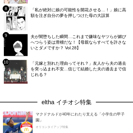
「私が絶対に娘の可能性を開花させる…！」娘に高
額を注ぎ自分の夢を押しつけた母の大誤算
夫が闇堕ちした瞬間…これまで嫌味なヤツらが媚び
へつらう姿は滑稽だな！【母親ならすべてを許さな
いとダメですか？ Vol.28】
「元嫁と別れた理由ってそれ？」友人から夫の過去
を突っ込まれ不安…信じて結婚した夫の過去まで信
じれる？
eltha イチオシ特集
マクドナルドが40年にわたり支える「小学生の甲子
園」
オリコンタイアップ特集