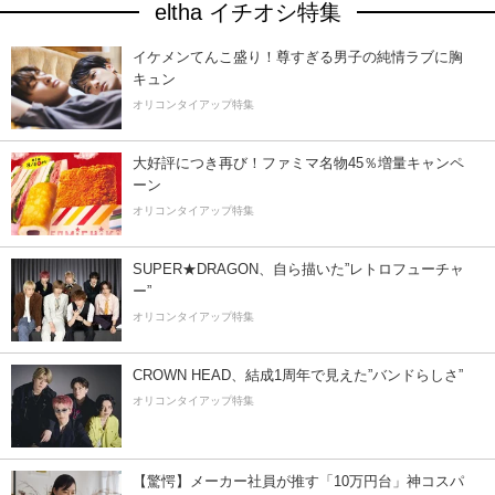
eltha イチオシ特集
イケメンてんこ盛り！尊すぎる男子の純情ラブに胸
キュン
オリコンタイアップ特集
大好評につき再び！ファミマ名物45％増量キャンペ
ーン
オリコンタイアップ特集
SUPER★DRAGON、自ら描いた”レトロフューチャ
ー”
オリコンタイアップ特集
CROWN HEAD、結成1周年で見えた”バンドらしさ”
オリコンタイアップ特集
【驚愕】メーカー社員が推す「10万円台」神コスパ