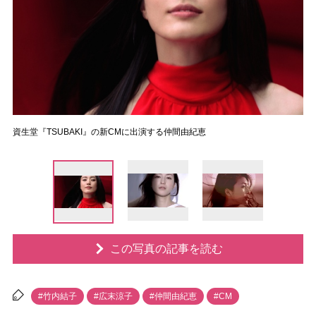
資生堂『TSUBAKI』の新CMに出演する仲間由紀恵
この写真の記事を読む
#竹内結子
#広末涼子
#仲間由紀恵
#CM