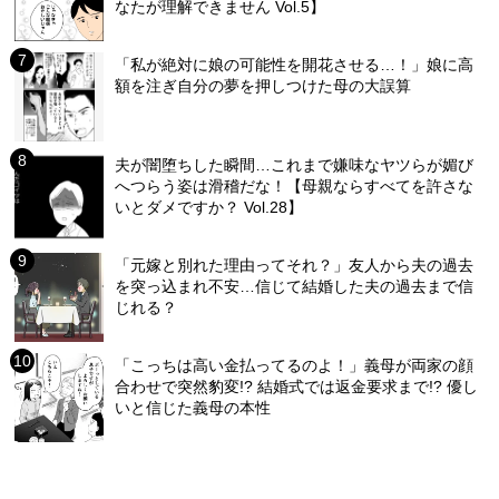
なたが理解できません Vol.5】
「私が絶対に娘の可能性を開花させる…！」娘に高
額を注ぎ自分の夢を押しつけた母の大誤算
夫が闇堕ちした瞬間…これまで嫌味なヤツらが媚び
へつらう姿は滑稽だな！【母親ならすべてを許さな
いとダメですか？ Vol.28】
「元嫁と別れた理由ってそれ？」友人から夫の過去
を突っ込まれ不安…信じて結婚した夫の過去まで信
じれる？
「こっちは高い金払ってるのよ！」義母が両家の顔
合わせで突然豹変!? 結婚式では返金要求まで!? 優し
いと信じた義母の本性