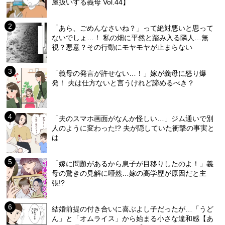
屋扱いする義母 Vol.44】
「あら、ごめんなさいね？」って絶対悪いと思って
ないでしょ…！ 私の畑に平然と踏み入る隣人…無
視？悪意？その行動にモヤモヤが止まらない
「義母の発言が許せない…！」嫁が義母に怒り爆
発！ 夫は仕方ないと言うけれど諦めるべき？
「夫のスマホ画面がなんか怪しい…」ジム通いで別
人のように変わった!? 夫が隠していた衝撃の事実と
は
「嫁に問題があるから息子が目移りしたのよ！」義
母の驚きの見解に唖然…嫁の高学歴が原因だと主
張!?
結婚前提の付き合いに喜ぶよし子だったが…「うど
ん」と「オムライス」から始まる小さな違和感【あ