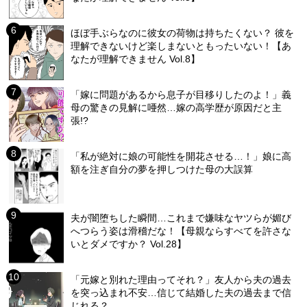
ほぼ手ぶらなのに彼女の荷物は持ちたくない？ 彼を
理解できないけど楽しまないともったいない！【あ
なたが理解できません Vol.8】
「嫁に問題があるから息子が目移りしたのよ！」義
母の驚きの見解に唖然…嫁の高学歴が原因だと主
張!?
「私が絶対に娘の可能性を開花させる…！」娘に高
額を注ぎ自分の夢を押しつけた母の大誤算
夫が闇堕ちした瞬間…これまで嫌味なヤツらが媚び
へつらう姿は滑稽だな！【母親ならすべてを許さな
いとダメですか？ Vol.28】
「元嫁と別れた理由ってそれ？」友人から夫の過去
を突っ込まれ不安…信じて結婚した夫の過去まで信
じれる？