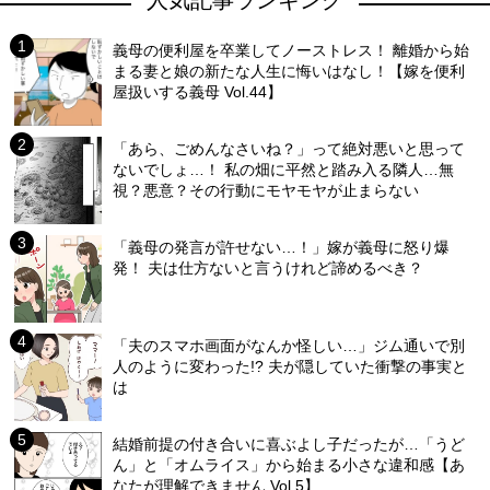
人気記事ランキング
義母の便利屋を卒業してノーストレス！ 離婚から始
まる妻と娘の新たな人生に悔いはなし！【嫁を便利
屋扱いする義母 Vol.44】
「あら、ごめんなさいね？」って絶対悪いと思って
ないでしょ…！ 私の畑に平然と踏み入る隣人…無
視？悪意？その行動にモヤモヤが止まらない
「義母の発言が許せない…！」嫁が義母に怒り爆
発！ 夫は仕方ないと言うけれど諦めるべき？
「夫のスマホ画面がなんか怪しい…」ジム通いで別
人のように変わった!? 夫が隠していた衝撃の事実と
は
結婚前提の付き合いに喜ぶよし子だったが…「うど
ん」と「オムライス」から始まる小さな違和感【あ
なたが理解できません Vol.5】