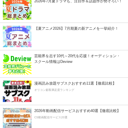
2026年7月夏ドラマも、注目作＆話題作が勢ぞろい！
【夏アニメ2026】7月期夏の新アニメを一挙紹介！
芸能界を志す10代～20代を応援！オーディション・
スクール情報はDeview
漫画読み放題サブスクおすすめ11選【徹底比較】
オリコン顧客満足度ランキング
2026年動画配信サービスおすすめ40選【徹底比較】
CS動画配信サービス20選