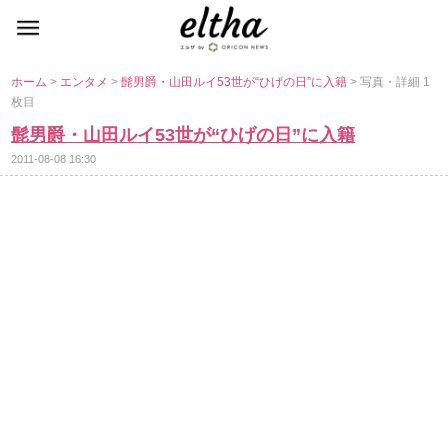
ホーム
>
エンタメ
>
髭男爵・山田ルイ53世が“ひげの日”に入籍
> 写真・詳細 1
枚目
髭男爵・山田ルイ53世が“ひげの日”に入籍
2011-08-08 16:30