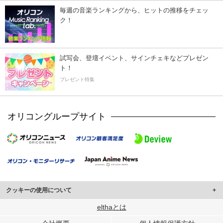
毎週の音楽ランキングから、ヒットの推移をチェッ
ク！
試写会、登壇イベント、サインチェキなどプレゼン
ト！
プレゼント特集
オリコングループサイト
クッキーの使用について
このサイトでは Cookie を使用して、ユーザーに合わせたコンテンツや広告の
elthaとは
表示、ソーシャル メディア機能の提供、広告の表示回数やクリック数の測定を