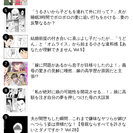
「うるさいから子どもを連れて外に行って？」夫が
睡眠3時間でボロボロの妻に追い打ちをかける…妻の
反撃なるか？
結婚前提の付き合いに喜ぶよし子だったが…「うど
ん」と「オムライス」から始まる小さな違和感【あ
なたが理解できません Vol.5】
「嫁に問題があるから息子が目移りしたのよ！」義
母の驚きの見解に唖然…嫁の高学歴が原因だと主
張!?
「私が絶対に娘の可能性を開花させる…！」娘に高
額を注ぎ自分の夢を押しつけた母の大誤算
夫が闇堕ちした瞬間…これまで嫌味なヤツらが媚び
へつらう姿は滑稽だな！【母親ならすべてを許さな
いとダメですか？ Vol.28】