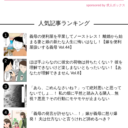
sponsored by 求人ボックス
人気記事ランキング
義母の便利屋を卒業してノーストレス！ 離婚から始
まる妻と娘の新たな人生に悔いはなし！【嫁を便利
屋扱いする義母 Vol.44】
ほぼ手ぶらなのに彼女の荷物は持ちたくない？ 彼を
理解できないけど楽しまないともったいない！【あ
なたが理解できません Vol.8】
「あら、ごめんなさいね？」って絶対悪いと思って
ないでしょ…！ 私の畑に平然と踏み入る隣人…無
視？悪意？その行動にモヤモヤが止まらない
「義母の発言が許せない…！」嫁が義母に怒り爆
発！ 夫は仕方ないと言うけれど諦めるべき？