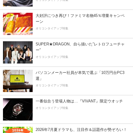
大好評につき再び！ファミマ名物45％増量キャンペ
ーン
オリコンタイアップ特集
SUPER★DRAGON、自ら描いた”レトロフューチャ
ー”
オリコンタイアップ特集
パソコンメーカー社員が本気で選ぶ「10万円台PC3
選」
オリコンタイアップ特集
一番似合う登場人物は…『VIVANT』限定ウオッチ
オリコンタイアップ特集
2026年7月夏ドラマも、注目作＆話題作が勢ぞろい！