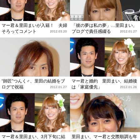
マー君＆里田まいが入籍！ 夫婦
「彼の夢は私の夢」…里田まい、
そろってコメント
ブログで責任感綴る
2012.03.20
2012.01.27
“師匠”つんく♂、里田の結婚をブ
マー君と婚約 里田まい、結婚後
ログで祝福
は「家庭優先」
2012.01.27
2012.01.26
マー君＆里田まい、3月下旬に結
里田まい、マー君と交際順調も年