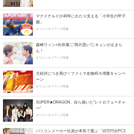
マクドナルドが40年にわたり支える「小学生の甲子
園」
オリコンタイアップ特集
森崎ウィン×向井康二“両片思い”にキュンが止まら
ん！
オリコンタイアップ特集
大好評につき再び！ファミマ名物45％増量キャンペ
ーン
オリコンタイアップ特集
SUPER★DRAGON、自ら描いた”レトロフューチャ
ー”
オリコンタイアップ特集
パソコンメーカー社員が本気で選ぶ「10万円台PC3