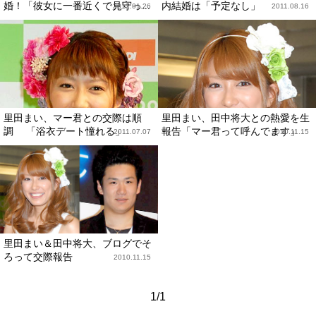
婚！「彼女に一番近くで見守っ...
内結婚は「予定なし」
2012.01.26
2011.08.16
里田まい、マー君との交際は順
里田まい、田中将大との熱愛を生
調 「浴衣デート憧れる」
報告「マー君って呼んでます」
2011.07.07
2010.11.15
里田まい＆田中将大、ブログでそ
ろって交際報告
2010.11.15
1/1