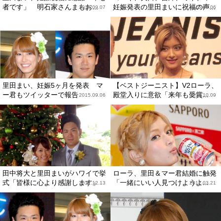
者です」 明石家さんまもお...
妊娠発表の里田まいに祝福の声...
2015.09.07
2015.09.06
里田まい、妊娠5ヶ月を発表 マ
【ベストジーニスト】V2ローラ、
ー君もツイッターで報告
殿堂入りに意欲「来年も受賞...
2015.09.06
2014.10.09
田中将大と里田まいがハワイで挙
ローラ、里田＆マー君結婚に触発
式「皆様に心より感謝します」
「一緒にいい人見つけようよ...
2012.12.13
2012.03.21