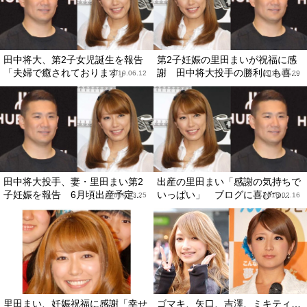
田中将大、第2子女児誕生を報告
第2子妊娠の里田まいが祝福に感
「夫婦で癒されております」
謝 田中将大投手の勝利にも喜...
2019.06.12
2019.03.29
田中将大投手、妻・里田まい第2
出産の里田まい「感謝の気持ちで
子妊娠を報告 6月頃出産予定...
いっぱい」 ブログに喜びつ...
2019.03.25
2016.02.16
里田まい、妊娠祝福に感謝「幸せ
ゴマキ、矢口、吉澤、ミキティ…