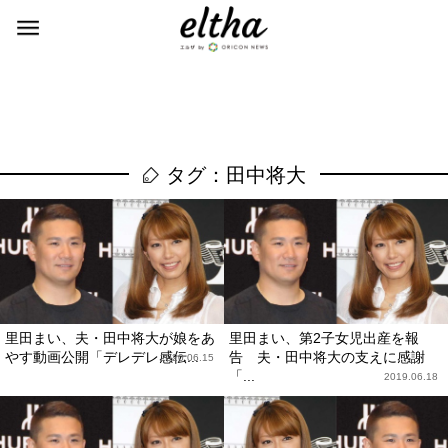
タグ：田中将大
里田まい、夫・田中将大が娘をあ
里田まい、第2子女児出産を報
やす動画公開「デレデレ感伝...
告 夫・田中将大の支えに感謝
2020.06.15
「...
2019.06.18