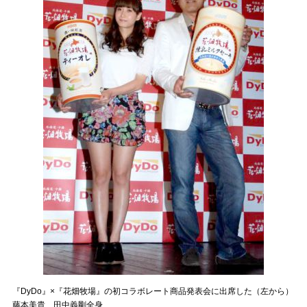
『DyDo』×『花畑牧場』の初コラボレート商品発表会に出席した（左から）
藤本美貴、田中義剛全身