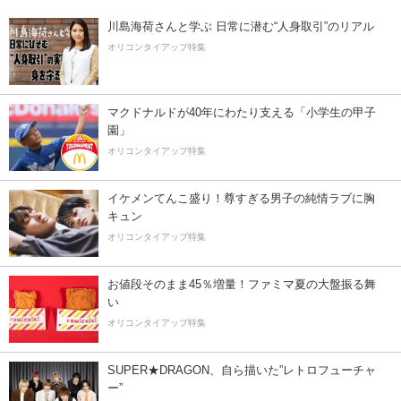
川島海荷さんと学ぶ 日常に潜む“人身取引”のリアル
オリコンタイアップ特集
マクドナルドが40年にわたり支える「小学生の甲子
園」
オリコンタイアップ特集
イケメンてんこ盛り！尊すぎる男子の純情ラブに胸
キュン
オリコンタイアップ特集
お値段そのまま45％増量！ファミマ夏の大盤振る舞
い
オリコンタイアップ特集
SUPER★DRAGON、自ら描いた”レトロフューチャ
ー”