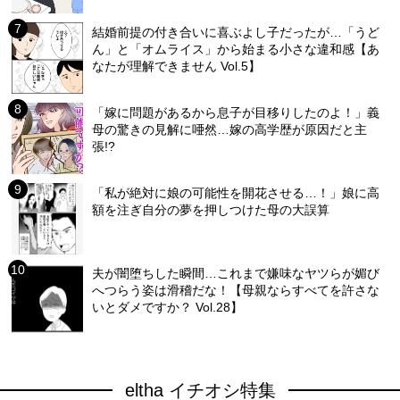
結婚前提の付き合いに喜ぶよし子だったが…「うど
ん」と「オムライス」から始まる小さな違和感【あ
なたが理解できません Vol.5】
「嫁に問題があるから息子が目移りしたのよ！」義
母の驚きの見解に唖然…嫁の高学歴が原因だと主
張!?
「私が絶対に娘の可能性を開花させる…！」娘に高
額を注ぎ自分の夢を押しつけた母の大誤算
夫が闇堕ちした瞬間…これまで嫌味なヤツらが媚び
へつらう姿は滑稽だな！【母親ならすべてを許さな
いとダメですか？ Vol.28】
eltha イチオシ特集