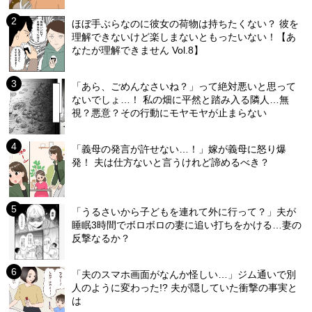
ほぼ手ぶらなのに彼女の荷物は持ちたくない？ 彼を
理解できないけど楽しまないともったいない！【あ
なたが理解できません Vol.8】
「あら、ごめんなさいね？」って絶対悪いと思って
ないでしょ…！ 私の畑に平然と踏み入る隣人…無
視？悪意？その行動にモヤモヤが止まらない
「義母の発言が許せない…！」嫁が義母に怒り爆
発！ 夫は仕方ないと言うけれど諦めるべき？
「うるさいから子どもを連れて外に行って？」夫が
睡眠3時間でボロボロの妻に追い打ちをかける…妻の
反撃なるか？
「夫のスマホ画面がなんか怪しい…」ジム通いで別
人のように変わった!? 夫が隠していた衝撃の事実と
は