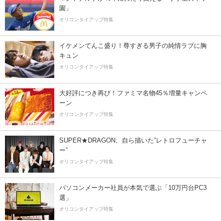
園」
オリコンタイアップ特集
イケメンてんこ盛り！尊すぎる男子の純情ラブに胸
キュン
オリコンタイアップ特集
大好評につき再び！ファミマ名物45％増量キャンペ
ーン
オリコンタイアップ特集
SUPER★DRAGON、自ら描いた”レトロフューチャ
ー”
オリコンタイアップ特集
パソコンメーカー社員が本気で選ぶ「10万円台PC3
選」
オリコンタイアップ特集