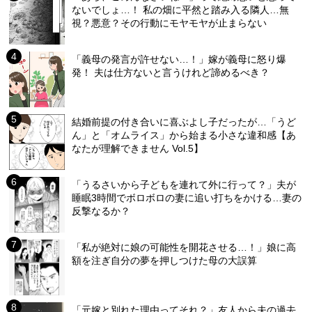
ないでしょ…！ 私の畑に平然と踏み入る隣人…無
視？悪意？その行動にモヤモヤが止まらない
「義母の発言が許せない…！」嫁が義母に怒り爆
発！ 夫は仕方ないと言うけれど諦めるべき？
結婚前提の付き合いに喜ぶよし子だったが…「うど
ん」と「オムライス」から始まる小さな違和感【あ
なたが理解できません Vol.5】
「うるさいから子どもを連れて外に行って？」夫が
睡眠3時間でボロボロの妻に追い打ちをかける…妻の
反撃なるか？
「私が絶対に娘の可能性を開花させる…！」娘に高
額を注ぎ自分の夢を押しつけた母の大誤算
「元嫁と別れた理由ってそれ？」友人から夫の過去