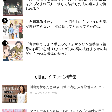
を突っ込まれ不安…信じて結婚した夫の過去まで信
じれる？
「自転車借りたよ～！」って勝手に!? ママ友の常識
が理解できない！ 次に貸してと言ってきたのは…
「育休中でしょ？手伝って！」嫁を好き勝手使う義
母のお願いを断りたい！ 頼みの綱の夫はまさかの無
関心!? 自体は最悪の結末に…
eltha イチオシ特集
川島海荷さんと学ぶ 日常に潜む“人身取引”のリアル
オリコンタイアップ特集
マクドナルドが40年にわたり支える「小学生の甲子