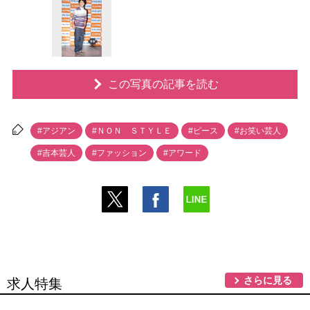
この写真の記事を読む
#アジアン
#ＮＯＮ ＳＴＹＬＥ
#ピース
#お笑い芸人
#吉本芸人
#ファッション
#アワード
さらに見る
求人特集