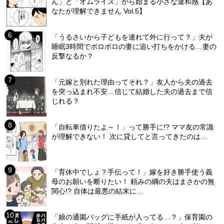
ん」と「オムライス」から始まる小さな違和感【あ
なたが理解できません Vol.5】
「うるさいから子どもを連れて外に行って？」夫が
睡眠3時間でボロボロの妻に追い打ちをかける…妻の
反撃なるか？
「元嫁と別れた理由ってそれ？」友人から夫の過去
を突っ込まれ不安…信じて結婚した夫の過去まで信
じれる？
「自転車借りたよ～！」って勝手に!? ママ友の常識
が理解できない！ 次に貸してと言ってきたのは…
「育休中でしょ？手伝って！」嫁を好き勝手使う義
母のお願いを断りたい！ 頼みの綱の夫はまさかの無
関心!? 自体は最悪の結末に…
「娘の通園バッグに手紙が入ってる…？」保育園の