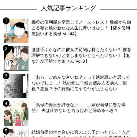
人気記事ランキング
義母の便利屋を卒業してノーストレス！ 離婚から始
まる妻と娘の新たな人生に悔いはなし！【嫁を便利
屋扱いする義母 Vol.44】
ほぼ手ぶらなのに彼女の荷物は持ちたくない？ 彼を
理解できないけど楽しまないともったいない！【あ
なたが理解できません Vol.8】
「あら、ごめんなさいね？」って絶対悪いと思って
ないでしょ…！ 私の畑に平然と踏み入る隣人…無
視？悪意？その行動にモヤモヤが止まらない
「義母の発言が許せない…！」嫁が義母に怒り爆
発！ 夫は仕方ないと言うけれど諦めるべき？
結婚前提の付き合いに喜ぶよし子だったが…「うど