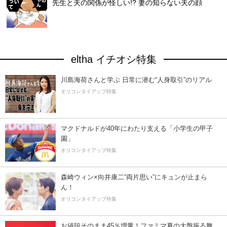
先生と夫の関係が怪しい!? 妻の知らない夫の顔
eltha イチオシ特集
川島海荷さんと学ぶ 日常に潜む“人身取引”のリアル
オリコンタイアップ特集
マクドナルドが40年にわたり支える「小学生の甲子
園」
オリコンタイアップ特集
森崎ウィン×向井康二“両片思い”にキュンが止まら
ん！
オリコンタイアップ特集
お値段そのまま45％増量！ファミマ夏の大盤振る舞