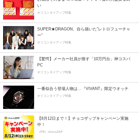
い
オリコンタイアップ特集
SUPER★DRAGON、自ら描いた”レトロフューチャ
ー”
オリコンタイアップ特集
【驚愕】メーカー社員が推す「10万円台」神コスパ
PC
オリコンタイアップ特集
一番似合う登場人物は…『VIVANT』限定ウオッチ
オリコンタイアップ特集
【8月12日まで！】チョコザップキャンペーン実施
中！
（PR）chocoZAP