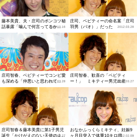
藤本美貴、夫・庄司のポンコツ秘
庄司、ベビティーの命名案「庄司
話暴露「噛んで何言ってるか...
羽男（パオ）」だった
2018.10.16
2012.03.28
庄司智春、ベビティーでコンビ愛
庄司智春、歓喜の「ベビティ
も深める「仲悪いと思われて...
ー！」 ミキティー男児出産
2012.03.28
2012.03.27
庄司智春＆藤本美貴に第1子男児
おなかふっくらミキティ、妊娠9
誕生「かけがえのない天使のよ...
ヶ月目突入で体重10キロ増
2012.03.27
2012.02.09