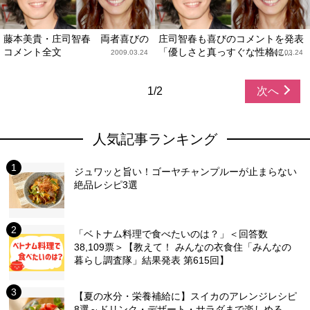
藤本美貴・庄司智春 両者喜びの
庄司智春も喜びのコメントを発表
コメント全文
「優しさと真っすぐな性格に...
2009.03.24
2009.03.24
1/2
次へ
人気記事ランキング
ジュワッと旨い！ゴーヤチャンプルーが止まらない
絶品レシピ3選
「ベトナム料理で食べたいのは？」＜回答数
38,109票＞【教えて！ みんなの衣食住「みんなの
暮らし調査隊」結果発表 第615回】
【夏の水分・栄養補給に】スイカのアレンジレシピ
8選～ドリンク・デザート・サラダまで楽しめる