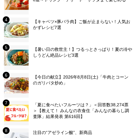
【キャベツ×豚バラ肉】ご飯が止まらない！人気お
かずレシピ7選
【暑い日の救世主！】つるっとさっぱり！夏の冷や
しうどん絶品レシピ3選
【今日の献立】2026年8月8日(土)「牛肉とコーン
のガリバタ炒め」
「夏に食べたいフルーツは？」＜回答数38,274票
＞【教えて！ みんなの衣食住「みんなの暮らし調
査隊」結果発表 第616回】
注目の“アゼライン酸”、新商品