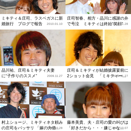
ミキティ＆庄司、ラスベガスに新
庄司智春、相方・品川に感謝の弁
婚旅行 ブログで報告
で号泣 ミキティは終始“笑顔”
2010.01.10
2009.11.28
品川祐、庄司＆ミキティ夫妻
庄司＆ミキティが結婚披露宴前に
に“子作りのススメ”
2ショット会見 「ミキティー...
2009.11.27
2009.11.27
村上ショージ、ミキティネタ頼み
藤本美貴、夫・庄司の愛の叫びは
の庄司をバッサリ 「嫁の力借...
「好きだから・・・嫌じゃな...
2009.10.28
2009.10.07