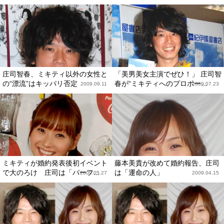
庄司智春、ミキティ以外の女性と
「美男美女主演でぜひ！」 庄司智
の“漂流”はキッパリ否定
春が“ミキティへのプロポー...
2009.09.11
2009.07.23
ミキティが婚約発表後初イベント
藤本美貴が改めて婚約報告、庄司
で大のろけ 庄司は「パーフ...
は「運命の人」
2009.05.27
2009.04.15