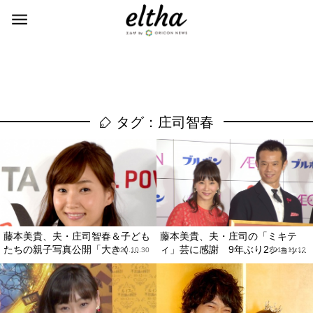
タグ：庄司智春
藤本美貴、夫・庄司智春＆子ども
藤本美貴、夫・庄司の「ミキテ
たちの親子写真公開「大きく...
ィ」芸に感謝 9年ぶり2ショッ...
2020.10.30
2018.11.12