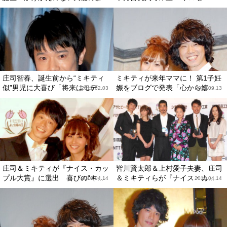
庄司智春、誕生前から“ミキティ
ミキティが来年ママに！ 第1子妊
似”男児に大喜び「将来はモデ...
娠をブログで発表「心から嬉...
2012.02.03
2011.09.13
庄司＆ミキティが『ナイス・カッ
皆川賢太郎＆上村愛子夫妻、庄司
プル大賞』に選出 喜びの“キ...
＆ミキティらが『ナイス・カ...
2010.04.14
2010.04.14