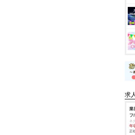
求
業
フ
ネ
年収
正社