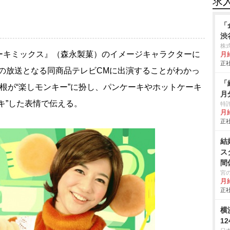
求
「
渋
株
ーキミックス』（森永製菓）のイメージキャラクターに
月給
正社
以来の放送となる同商品テレビCMに出演することがわかっ
「
根が“楽しモンキー”に扮し、パンケーキやホットケーキ
月
キ”した表情で伝える。
特
月給
正社
結
ス
間
宮
月
正社
横
1