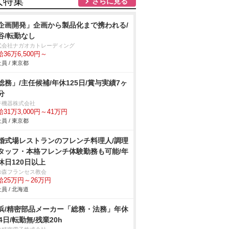
人特集
さらに見る
企画開発」企画から製品化まで携われる/
谷/転勤なし
式会社ナガオカトレーディング
36万6,500円～
員 / 東京都
総務」/主任候補/年休125日/賞与実績7ヶ
分
許機器株式会社
31万3,000円～41万円
員 / 東京都
婚式場レストランのフレンチ料理人/調理
タッフ・本格フレンチ体験勤務も可能/年
休日120日以上
の森フランセス教会
給25万円～26万円
員 / 北海道
浜/精密部品メーカー「総務・法務」年休
24日/転勤無/残業20h