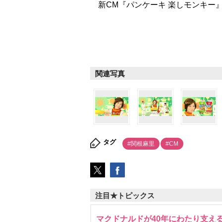
新CM『パンケーキ 楽しモンキー』
関連写真
タグ
#関根麻里
#CM
注目★トピックス
マクドナルドが40年にわたり支え