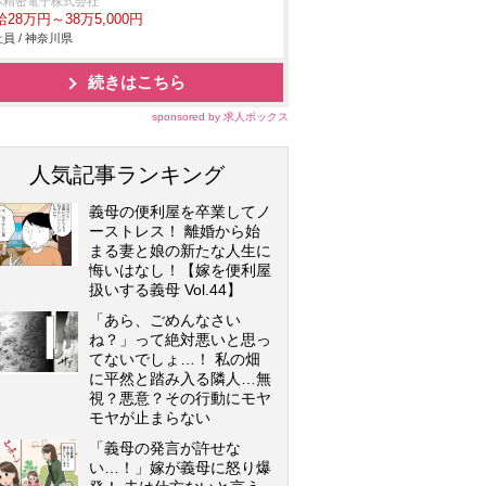
本精密電子株式会社
28万円～38万5,000円
員 / 神奈川県
続きはこちら
sponsored by 求人ボックス
人気記事ランキング
義母の便利屋を卒業してノ
ーストレス！ 離婚から始
まる妻と娘の新たな人生に
悔いはなし！【嫁を便利屋
扱いする義母 Vol.44】
「あら、ごめんなさい
ね？」って絶対悪いと思っ
てないでしょ…！ 私の畑
に平然と踏み入る隣人…無
視？悪意？その行動にモヤ
モヤが止まらない
「義母の発言が許せな
い…！」嫁が義母に怒り爆