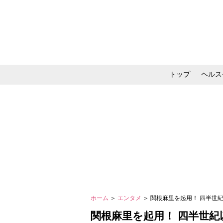
トップ
ヘルス
メイク・コスメ・スキ
ホーム
＞
エンタメ
＞ 関根麻里を起用！ 四半世
関根麻里を起用！ 四半世