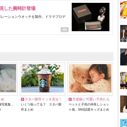
表現した腕時計登場
ラボレーションウオッチを製作。ドラマプロデ
とめ
スタバ新作イッキ見せ！
天使級に可愛い子供たち
猫写真集…
いくつ知ってる？ スタバ新
ペットと子供の仲良しショッ
リ
作まとめ
ト他、SNS話題キッズまとめ