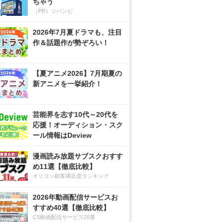
ちゃう
（PR）ジハンピ
2026年7月夏ドラマも、注目
作＆話題作が勢ぞろい！
【夏アニメ2026】7月期夏の
新アニメを一挙紹介！
芸能界を志す10代～20代を
応援！オーディション・スク
ール情報はDeview
漫画読み放題サブスクおすす
め11選【徹底比較】
オリコン顧客満足度ランキング
2026年動画配信サービスお
すすめ40選【徹底比較】
CS動画配信サービス20選