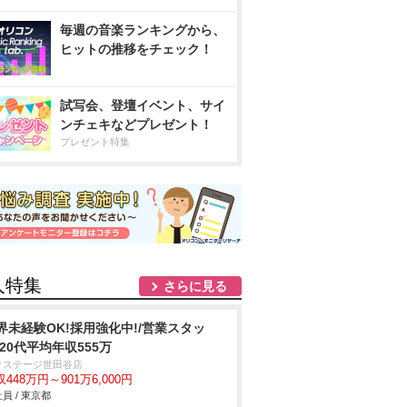
毎週の音楽ランキングから、
ヒットの推移をチェック！
試写会、登壇イベント、サイ
ンチェキなどプレゼント！
プレゼント特集
人特集
さらに見る
界未経験OK!採用強化中!/営業スタッ
/20代平均年収555万
クステージ世田谷店
448万円～901万6,000円
員 / 東京都