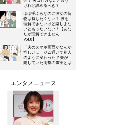
発！ 夫は仕方ないと言う
けれど諦めるべき？
ほぼ手ぶらなのに彼女の荷
物は持ちたくない？ 彼を
理解できないけど楽しまな
いともったいない！【あな
たが理解できません
Vol.8】
「夫のスマホ画面がなんか
怪しい…」ジム通いで別人
のように変わった!? 夫が
隠していた衝撃の事実とは
エンタメニュース