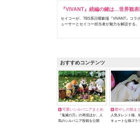
『VIVANT』続編の鍵は…世界観
セイコーが、TBS系日曜劇場『VIVANT』コ
ューサーとセイコー担当者が魅力を解説する。
おすすめコンテンツ
可愛いシルバニアまとめ
癒やしの猫ま
『鬼滅の刃』の再現ほか、人
人気タレント猫、
気のシルバニア投稿を公開
キュートな猫ズラ