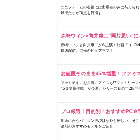
ユニフォームの右袖には出場者のみに与えられ
球児たちが頂点を目指す
森崎ウィン×向井康二“両片思い”
森崎ウィンと向井康二がW主演！映画『（LOVE S
最速配信。究極のピュアラブ！
お値段そのまま45％増量！ファミ
ファミチキにお弁当にアイスも!?ファミリーマ
45％増量作戦」が今夏、シリーズ初の年2回開
プロ厳選！目的別「おすすめPC９
用途に合うパソコン選びは意外と難しい。そこ
途別のおすすめモデルをご紹介！