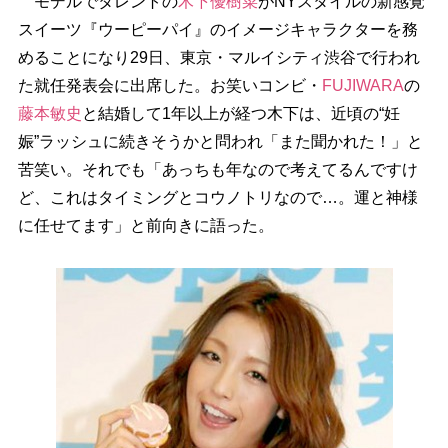
モデルでタレントの
木下優樹菜
がNYスタイルの新感覚
スイーツ『ウーピーパイ』のイメージキャラクターを務
めることになり29日、東京・マルイシティ渋谷で行われ
た就任発表会に出席した。お笑いコンビ・
FUJIWARA
の
藤本敏史
と結婚して1年以上が経つ木下は、近頃の“妊
娠”ラッシュに続きそうかと問われ「また聞かれた！」と
苦笑い。それでも「あっちも年なので考えてるんですけ
ど、これはタイミングとコウノトリなので…。運と神様
に任せてます」と前向きに語った。