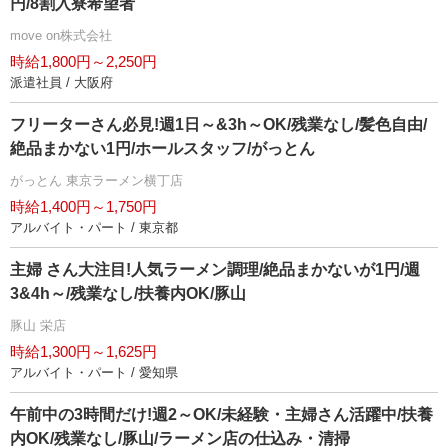
円/8割入寮希望者
move on株式会社
時給1,800円～2,250円
派遣社員 / 大阪府
フリーターさん必見!週1日～&3h～OK/残業なし/髪色自由/
絶品まかない1円/ホールスタッフ/がっとん
がっとん 東京ラーメン横丁店
時給1,400円～1,750円
アルバイト・パート / 東京都
主婦 さん大注目!人気ラーメン調理/絶品まかないが1円/週
3&4h～/残業なし/扶養内OK/豚山
豚山 栄店
時給1,300円～1,625円
アルバイト・パート / 愛知県
午前中の3時間だけ!週2～OK/未経験・主婦さん活躍中/扶養
内OK/残業なし/豚山/ラーメン店の仕込み・清掃