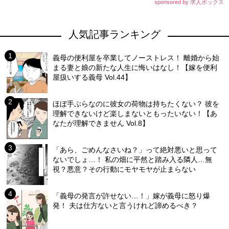
sponsored by 求人ボックス
人気記事ランキング
義母の便利屋を卒業してノーストレス！ 離婚から始
まる妻と娘の新たな人生に悔いはなし！【嫁を便利
屋扱いする義母 Vol.44】
ほぼ手ぶらなのに彼女の荷物は持ちたくない？ 彼を
理解できないけど楽しまないともったいない！【あ
なたが理解できません Vol.8】
「あら、ごめんなさいね？」って絶対悪いと思って
ないでしょ…！ 私の畑に平然と踏み入る隣人…無
視？悪意？その行動にモヤモヤが止まらない
「義母の発言が許せない…！」嫁が義母に怒り爆
発！ 夫は仕方ないと言うけれど諦めるべき？