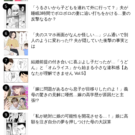
「うるさいから子どもを連れて外に行って？」夫が
睡眠3時間でボロボロの妻に追い打ちをかける…妻の
反撃なるか？
「夫のスマホ画面がなんか怪しい…」ジム通いで別
人のように変わった!? 夫が隠していた衝撃の事実と
は
結婚前提の付き合いに喜ぶよし子だったが…「うど
ん」と「オムライス」から始まる小さな違和感【あ
なたが理解できません Vol.5】
「嫁に問題があるから息子が目移りしたのよ！」義
母の驚きの見解に唖然…嫁の高学歴が原因だと主
張!?
「私が絶対に娘の可能性を開花させる…！」娘に高
額を注ぎ自分の夢を押しつけた母の大誤算