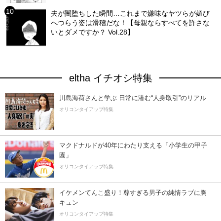
夫が闇堕ちした瞬間…これまで嫌味なヤツらが媚び
へつらう姿は滑稽だな！【母親ならすべてを許さな
いとダメですか？ Vol.28】
eltha イチオシ特集
川島海荷さんと学ぶ 日常に潜む“人身取引”のリアル
オリコンタイアップ特集
マクドナルドが40年にわたり支える「小学生の甲子
園」
オリコンタイアップ特集
イケメンてんこ盛り！尊すぎる男子の純情ラブに胸
キュン
オリコンタイアップ特集