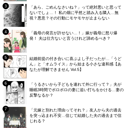
「あら、ごめんなさいね？」って絶対悪いと思って
ないでしょ…！ 私の畑に平然と踏み入る隣人…無
視？悪意？その行動にモヤモヤが止まらない
「義母の発言が許せない…！」嫁が義母に怒り爆
発！ 夫は仕方ないと言うけれど諦めるべき？
結婚前提の付き合いに喜ぶよし子だったが…「うど
ん」と「オムライス」から始まる小さな違和感【あ
なたが理解できません Vol.5】
「うるさいから子どもを連れて外に行って？」夫が
睡眠3時間でボロボロの妻に追い打ちをかける…妻の
反撃なるか？
「元嫁と別れた理由ってそれ？」友人から夫の過去
を突っ込まれ不安…信じて結婚した夫の過去まで信
じれる？