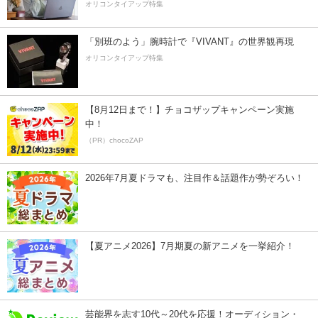
オリコンタイアップ特集
「別班のよう」腕時計で『VIVANT』の世界観再現
オリコンタイアップ特集
【8月12日まで！】チョコザップキャンペーン実施
中！
（PR）chocoZAP
2026年7月夏ドラマも、注目作＆話題作が勢ぞろい！
【夏アニメ2026】7月期夏の新アニメを一挙紹介！
芸能界を志す10代～20代を応援！オーディション・