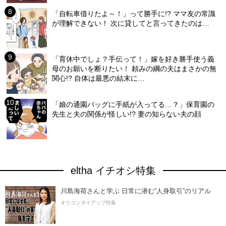
「自転車借りたよ～！」って勝手に!? ママ友の常識
が理解できない！ 次に貸してと言ってきたのは…
「育休中でしょ？手伝って！」嫁を好き勝手使う義
母のお願いを断りたい！ 頼みの綱の夫はまさかの無
関心!? 自体は最悪の結末に…
「娘の通園バッグに手紙が入ってる…？」保育園の
先生と夫の関係が怪しい!? 妻の知らない夫の顔
eltha イチオシ特集
川島海荷さんと学ぶ 日常に潜む“人身取引”のリアル
オリコンタイアップ特集