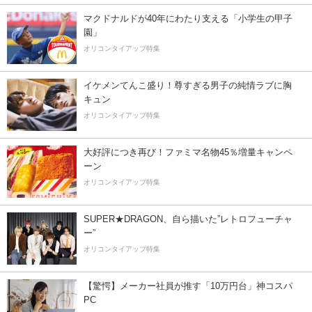
マクドナルドが40年にわたり支える「小学生の甲子
園」
オリコンタイアップ特集
イケメンてんこ盛り！尊すぎる男子の純情ラブに胸
キュン
オリコンタイアップ特集
大好評につき再び！ファミマ名物45％増量キャンペ
ーン
オリコンタイアップ特集
SUPER★DRAGON、自ら描いた”レトロフューチャ
ー”
オリコンタイアップ特集
【驚愕】メーカー社員が推す「10万円台」神コスパ
PC