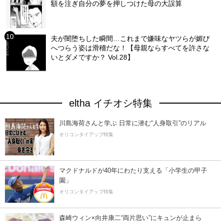
額を注ぎ自分の夢を押しつけた母の大誤算
夫が闇堕ちした瞬間…これまで嫌味なヤツらが媚び
へつらう姿は滑稽だな！【母親ならすべてを許さな
いとダメですか？ Vol.28】
eltha イチオシ特集
川島海荷さんと学ぶ 日常に潜む“人身取引”のリアル
オリコンタイアップ特集
マクドナルドが40年にわたり支える「小学生の甲子
園」
オリコンタイアップ特集
森崎ウィン×向井康二“両片思い”にキュンが止まら