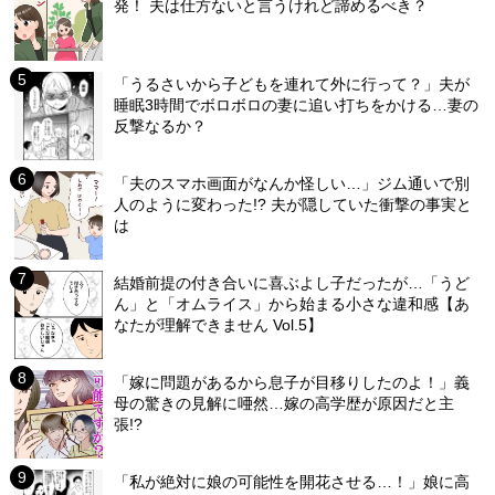
発！ 夫は仕方ないと言うけれど諦めるべき？
「うるさいから子どもを連れて外に行って？」夫が
睡眠3時間でボロボロの妻に追い打ちをかける…妻の
反撃なるか？
「夫のスマホ画面がなんか怪しい…」ジム通いで別
人のように変わった!? 夫が隠していた衝撃の事実と
は
結婚前提の付き合いに喜ぶよし子だったが…「うど
ん」と「オムライス」から始まる小さな違和感【あ
なたが理解できません Vol.5】
「嫁に問題があるから息子が目移りしたのよ！」義
母の驚きの見解に唖然…嫁の高学歴が原因だと主
張!?
「私が絶対に娘の可能性を開花させる…！」娘に高