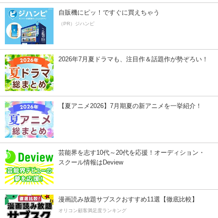
自販機にピッ！ですぐに買えちゃう
（PR）ジハンピ
2026年7月夏ドラマも、注目作＆話題作が勢ぞろい！
【夏アニメ2026】7月期夏の新アニメを一挙紹介！
芸能界を志す10代～20代を応援！オーディション・
スクール情報はDeview
漫画読み放題サブスクおすすめ11選【徹底比較】
オリコン顧客満足度ランキング