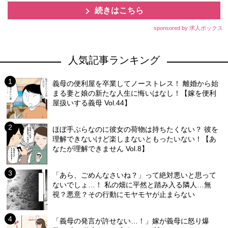
続きはこちら
sponsored by 求人ボックス
人気記事ランキング
義母の便利屋を卒業してノーストレス！ 離婚から始
まる妻と娘の新たな人生に悔いはなし！【嫁を便利
屋扱いする義母 Vol.44】
ほぼ手ぶらなのに彼女の荷物は持ちたくない？ 彼を
理解できないけど楽しまないともったいない！【あ
なたが理解できません Vol.8】
「あら、ごめんなさいね？」って絶対悪いと思って
ないでしょ…！ 私の畑に平然と踏み入る隣人…無
視？悪意？その行動にモヤモヤが止まらない
「義母の発言が許せない…！」嫁が義母に怒り爆