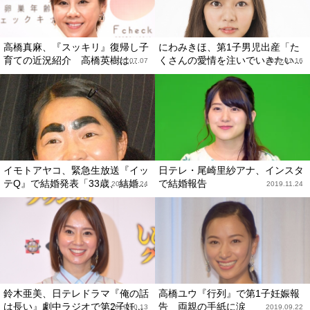
高橋真麻、『スッキリ』復帰し子
にわみきほ、第1子男児出産「た
育ての近況紹介 高橋英樹は...
くさんの愛情を注いでいきたい...
2020.07.07
2020.01.16
イモトアヤコ、緊急生放送『イッ
日テレ・尾崎里紗アナ、インスタ
テQ』で結婚発表「33歳、結婚...
で結婚報告
2019.11.24
2019.11.24
鈴木亜美、日テレドラマ『俺の話
高橋ユウ『行列』で第1子妊娠報
は長い』劇中ラジオで第2子妊...
告 両親の手紙に涙
2019.10.13
2019.09.22