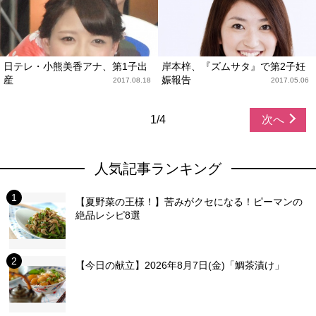
日テレ・小熊美香アナ、第1子出
岸本梓、『ズムサタ』で第2子妊
産
娠報告
2017.08.18
2017.05.06
1/4
次へ
人気記事ランキング
【夏野菜の王様！】苦みがクセになる！ピーマンの
絶品レシピ8選
【今日の献立】2026年8月7日(金)「鯛茶漬け」