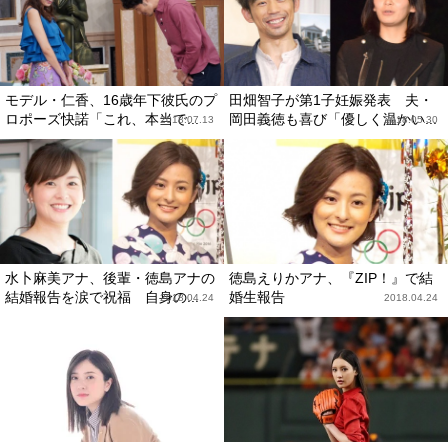
モデル・仁香、16歳年下彼氏のプ
田畑智子が第1子妊娠発表 夫・
ロポーズ快諾「これ、本当で...
岡田義徳も喜び「優しく温かい...
2018.07.13
2018.05.30
水卜麻美アナ、後輩・徳島アナの
徳島えりかアナ、『ZIP！』で結
結婚報告を涙で祝福 自身の...
婚生報告
2018.04.24
2018.04.24