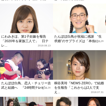
にわみきほ、第1子妊娠を報告
たんぽぽ白鳥が祝福に感謝 “生
「2020年を家族三人で」 日テ
求婚”のサプライズは「本当に...
2018.08.26
レ...
2019.08.13
たんぽぽ白鳥、恋人・チェリー吉
桐谷美玲『NEWS ZERO』で結婚
武と結婚へ 『24時間テレビ...
を生報告「これからは2人で支
2018.08.26
え...
2018.07.31