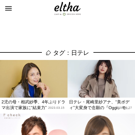
タグ：日テレ
2児の母・相武紗季、4年ぶりドラ
日テレ・尾崎里紗アナ、“美ボデ
マ出演で家族に“結束力”
ィ”大変身で念願の『Oggi』モ...
2023.03.15
2020.08.27