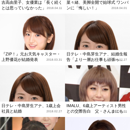
吉高由里子、女優業は「長く続く
菜々緒、美脚全開で始球式 ワンバ
とは思っていなかった」
ンに「悔しい！」
2018.04.11
2018.04.01
『ZIP！』元お天気キャスター・
日テレ・中島芽生アナ、結婚生報
上野優花が結婚発表
告「より一層お仕事も頑張っ...
2018.03.31
2018.02.27
日テレ・中島芽生アナ、1歳上会
IMALU、6歳上アーティスト男性
社員と結婚
との交際告白 父・さんまにも...
2018.02.27
2018.01.01