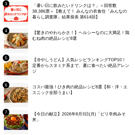
「暑い日に飲みたいドリンクは？」＜回答数
38,386票＞【教えて！ みんなの衣食住「みんなの
暮らし調査隊」結果発表 第614回】
【驚きのやわらかさ！】ヘルシーなのに大満足！鶏
むね肉の絶品レシピ8選
【冷やしうどん】人気レシピランキングTOP10！
定番からスタミナ系まで、夏に食べたい絶品アレン
ジ
コスパ最強！ひき肉の絶品レシピ8選【和・洋・エ
スニック全部うまい】
【今日の献立】2026年8月3日(月)「ピリ辛肉みそ
丼」