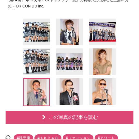
『第24回 日本 メガネ ベストドレッサー賞』の表彰式に出席した三浦和良
（C）ORICON DD inc.
この写真の記事を読む
#秋元康
#ＡＫＢ４８
#ファッション
#アワード