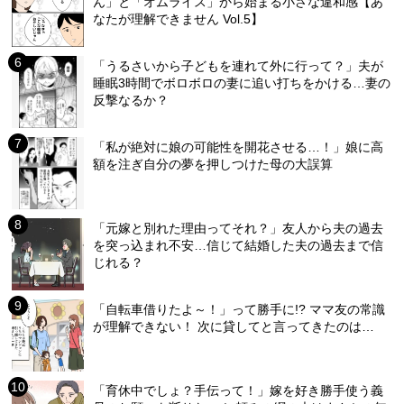
ん」と「オムライス」から始まる小さな違和感【あ
なたが理解できません Vol.5】
「うるさいから子どもを連れて外に行って？」夫が
睡眠3時間でボロボロの妻に追い打ちをかける…妻の
反撃なるか？
「私が絶対に娘の可能性を開花させる…！」娘に高
額を注ぎ自分の夢を押しつけた母の大誤算
「元嫁と別れた理由ってそれ？」友人から夫の過去
を突っ込まれ不安…信じて結婚した夫の過去まで信
じれる？
「自転車借りたよ～！」って勝手に!? ママ友の常識
が理解できない！ 次に貸してと言ってきたのは…
「育休中でしょ？手伝って！」嫁を好き勝手使う義