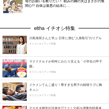
母のお願いを断りたい！ 頼みの綱の夫はまさかの無
関心!? 自体は最悪の結末に…
eltha イチオシ特集
川島海荷さんと学ぶ 日常に潜む“人身取引”のリアル
オリコンタイアップ特集
マクドナルドが40年にわたり支える「小学生の甲子
園」
オリコンタイアップ特集
イケメンてんこ盛り！尊すぎる男子の純情ラブに胸
キュン
オリコンタイアップ特集
デカすぎ都市伝説発生!?ファミマ45％増量作戦再来