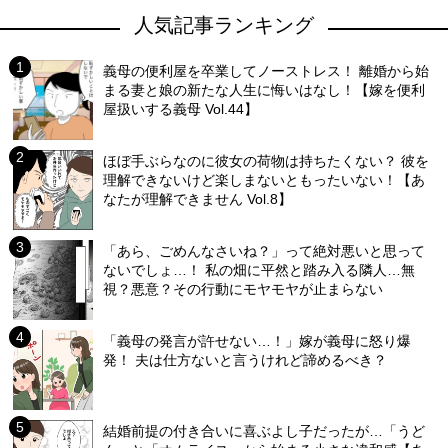
人気記事ランキング
義母の便利屋を卒業してノーストレス！ 離婚から始
まる妻と娘の新たな人生に悔いはなし！【嫁を便利
屋扱いする義母 Vol.44】
ほぼ手ぶらなのに彼女の荷物は持ちたくない？ 彼を
理解できないけど楽しまないともったいない！【あ
なたが理解できません Vol.8】
「あら、ごめんなさいね？」って絶対悪いと思って
ないでしょ…！ 私の畑に平然と踏み入る隣人…無
視？悪意？その行動にモヤモヤが止まらない
「義母の発言が許せない…！」嫁が義母に怒り爆
発！ 夫は仕方ないと言うけれど諦めるべき？
結婚前提の付き合いに喜ぶよし子だったが…「うど