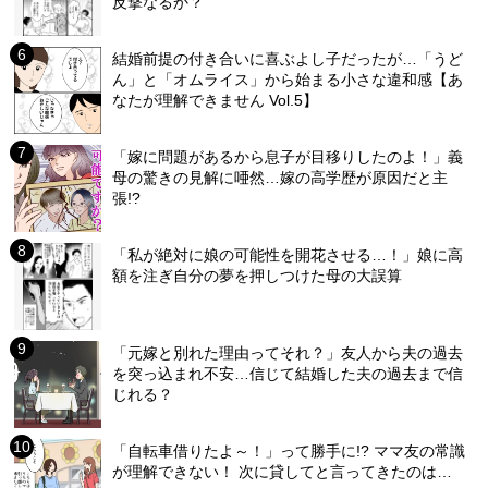
反撃なるか？
結婚前提の付き合いに喜ぶよし子だったが…「うど
ん」と「オムライス」から始まる小さな違和感【あ
なたが理解できません Vol.5】
「嫁に問題があるから息子が目移りしたのよ！」義
母の驚きの見解に唖然…嫁の高学歴が原因だと主
張!?
「私が絶対に娘の可能性を開花させる…！」娘に高
額を注ぎ自分の夢を押しつけた母の大誤算
「元嫁と別れた理由ってそれ？」友人から夫の過去
を突っ込まれ不安…信じて結婚した夫の過去まで信
じれる？
「自転車借りたよ～！」って勝手に!? ママ友の常識
が理解できない！ 次に貸してと言ってきたのは…