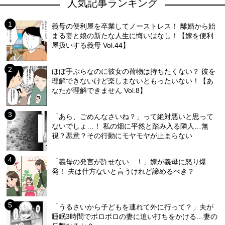
人気記事ランキング
義母の便利屋を卒業してノーストレス！ 離婚から始
まる妻と娘の新たな人生に悔いはなし！【嫁を便利
屋扱いする義母 Vol.44】
ほぼ手ぶらなのに彼女の荷物は持ちたくない？ 彼を
理解できないけど楽しまないともったいない！【あ
なたが理解できません Vol.8】
「あら、ごめんなさいね？」って絶対悪いと思って
ないでしょ…！ 私の畑に平然と踏み入る隣人…無
視？悪意？その行動にモヤモヤが止まらない
「義母の発言が許せない…！」嫁が義母に怒り爆
発！ 夫は仕方ないと言うけれど諦めるべき？
「うるさいから子どもを連れて外に行って？」夫が
睡眠3時間でボロボロの妻に追い打ちをかける…妻の