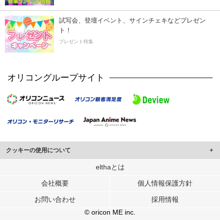
試写会、登壇イベント、サインチェキなどプレゼン
ト！
プレゼント特集
オリコングループサイト
クッキーの使用について
このサイトでは Cookie を使用して、ユーザーに合わせたコンテンツや広告の
elthaとは
表示、ソーシャル メディア機能の提供、広告の表示回数やクリック数の測定を
会社概要
個人情報保護方針
行っています。
また、ユーザーによるサイトの利用状況についても情報を収集し、ソーシャル
お問い合わせ
採用情報
メディアや広告配信、データ解析の各パートナーに提供しています。
各パートナーは、この情報とユーザーが各パートナーに提供した他の情報や、
© oricon ME inc.
ユーザーが各パートナーのサービスを使用したときに収集した他の情報を組み