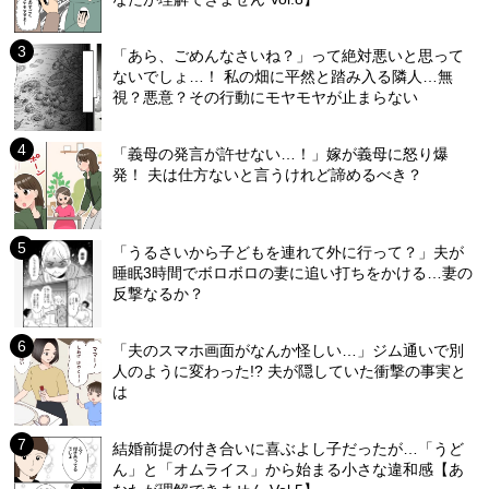
「あら、ごめんなさいね？」って絶対悪いと思って
ないでしょ…！ 私の畑に平然と踏み入る隣人…無
視？悪意？その行動にモヤモヤが止まらない
「義母の発言が許せない…！」嫁が義母に怒り爆
発！ 夫は仕方ないと言うけれど諦めるべき？
「うるさいから子どもを連れて外に行って？」夫が
睡眠3時間でボロボロの妻に追い打ちをかける…妻の
反撃なるか？
「夫のスマホ画面がなんか怪しい…」ジム通いで別
人のように変わった!? 夫が隠していた衝撃の事実と
は
結婚前提の付き合いに喜ぶよし子だったが…「うど
ん」と「オムライス」から始まる小さな違和感【あ