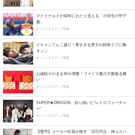
マクドナルドが40年にわたり支える「小学生の甲子
園」
オリコンタイアップ特集
イケメンてんこ盛り！尊すぎる男子の純情ラブに胸
キュン
オリコンタイアップ特集
お値段そのまま45％増量！ファミマ夏の大盤振る舞
い
オリコンタイアップ特集
SUPER★DRAGON、自ら描いた”レトロフューチャ
ー”
オリコンタイアップ特集
【驚愕】メーカー社員が推す「10万円台」神コスパ