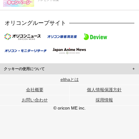
オリコングループサイト
クッキーの使用について
このサイトでは Cookie を使用して、ユーザーに合わせたコンテンツや広告の
elthaとは
表示、ソーシャル メディア機能の提供、広告の表示回数やクリック数の測定を
会社概要
個人情報保護方針
行っています。
また、ユーザーによるサイトの利用状況についても情報を収集し、ソーシャル
お問い合わせ
採用情報
メディアや広告配信、データ解析の各パートナーに提供しています。
各パートナーは、この情報とユーザーが各パートナーに提供した他の情報や、
© oricon ME inc.
ユーザーが各パートナーのサービスを使用したときに収集した他の情報を組み
合わせて使用することがあります。