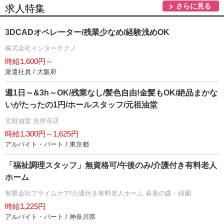
さらに見る
求人特集
3DCADオペレーター/残業少なめ/経験浅めOK
株式会社インターテクノ
時給1,600円～
派遣社員 / 大阪府
週1日～&3h～OK/残業なし/髪色自由!金髪もOK/絶品まかな
いがたったの1円/ホールスタッフ/元祖油堂
元祖油堂 吉祥寺店
時給1,300円～1,625円
アルバイト・パート / 東京都
「福祉調理スタッフ」無資格可/午後のみ/介護付き有料老人
ホーム
有限会社プライムケア/介護付き有料老人ホーム 喜美の森・緑園
時給1,225円
アルバイト・パート / 神奈川県