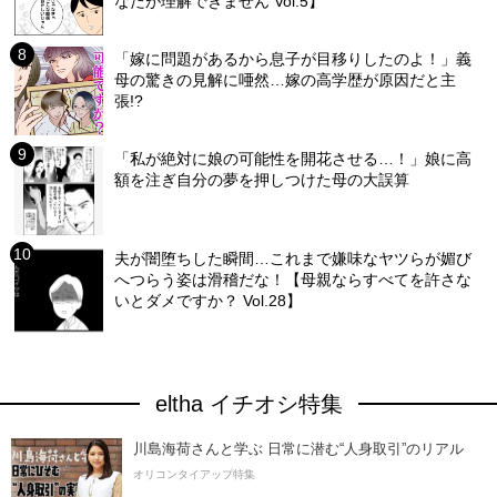
なたが理解できません Vol.5】
「嫁に問題があるから息子が目移りしたのよ！」義
母の驚きの見解に唖然…嫁の高学歴が原因だと主
張!?
「私が絶対に娘の可能性を開花させる…！」娘に高
額を注ぎ自分の夢を押しつけた母の大誤算
夫が闇堕ちした瞬間…これまで嫌味なヤツらが媚び
へつらう姿は滑稽だな！【母親ならすべてを許さな
いとダメですか？ Vol.28】
eltha イチオシ特集
川島海荷さんと学ぶ 日常に潜む“人身取引”のリアル
オリコンタイアップ特集