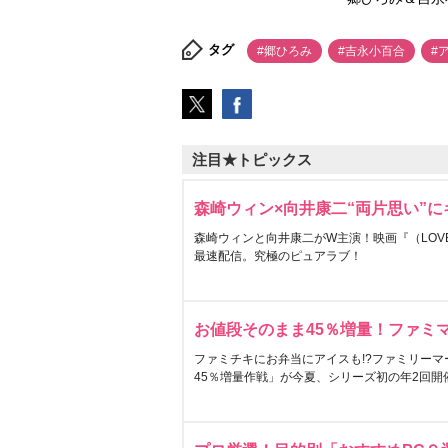
タグ
#郷ひろみ
#吉永小百合
#
注目★トピックス
森崎ウィン×向井康二“両片思い”
森崎ウィンと向井康二がW主演！映画『（LOVE S
最速配信。究極のピュアラブ！
お値段そのまま45％増量！ファミ
ファミチキにお弁当にアイスも!?ファミリーマ
45％増量作戦」が今夏、シリーズ初の年2回開