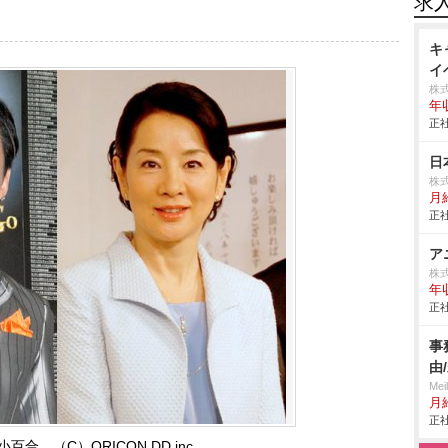
求
キ
イ
株式
年
正社
日
株
月
正社
ア
株
年
正社
事
由
Me
月
正社
合 （C）ORICON DD inc.