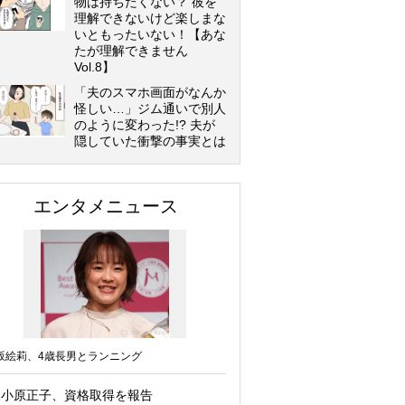
物は持ちたくない？ 彼を
理解できないけど楽しまな
いともったいない！【あな
たが理解できません
Vol.8】
「夫のスマホ画面がなんか
怪しい…」ジム通いで別人
のように変わった!? 夫が
隠していた衝撃の事実とは
エンタメニュース
坂絵莉、4歳長男とランニング
小原正子、資格取得を報告