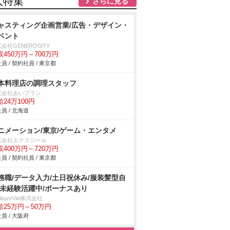
人特集
さらに見る
ャスティング企画営業/広告・デザイン・
ベント
会社GENEROSITY
収450万円～700万円
員 / 契約社員 / 東京都
本料理店の調理スタッフ
式会社あいプラン
給24万100円
員 / 北海道
ニメーション/東京/ゲーム・エンタメ
式会社エクスジール
収400万円～720万円
員 / 契約社員 / 東京都
務職/データ入力/土日祝休み/服装髪型自
/未経験活躍中/ボーナスあり
illeureVie株式会社
給25万円～50万円
員 / 大阪府