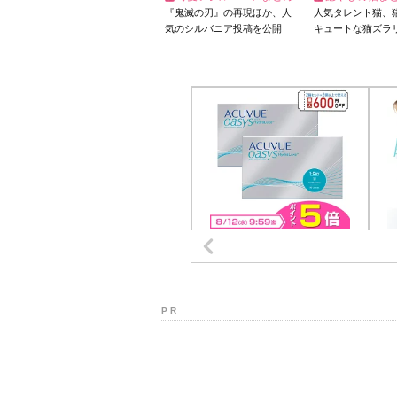
『鬼滅の刃』の再現ほか、人
人気タレント猫、
気のシルバニア投稿を公開
キュートな猫ズラ
P R