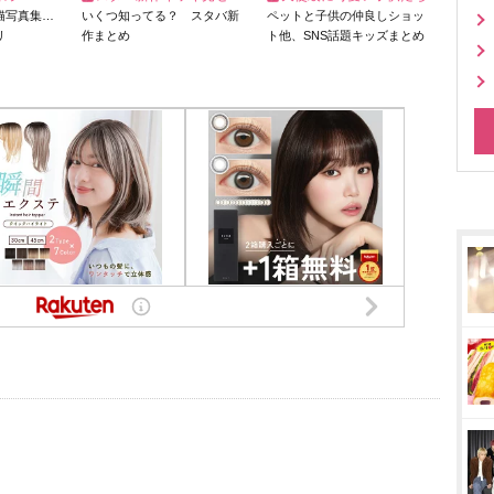
猫写真集…
いくつ知ってる？ スタバ新
ペットと子供の仲良しショッ
リ
作まとめ
ト他、SNS話題キッズまとめ