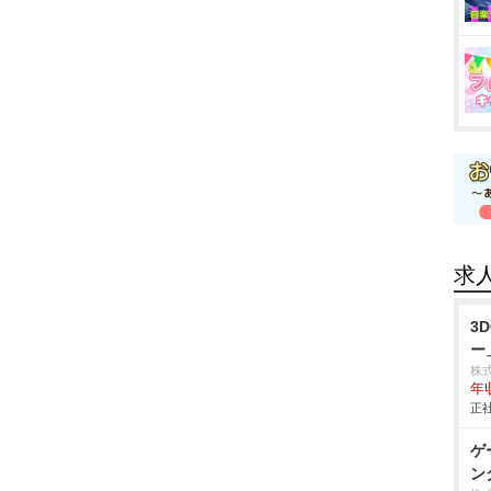
求
3
ー
株
年
正社
ゲ
ン