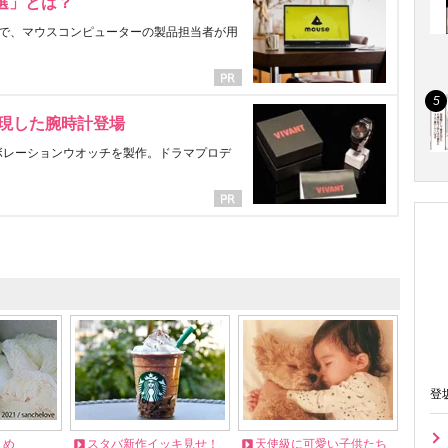
選」とは？
で、マウスコンピューターの製品担当者が用
表現した腕時計登場
ラボレーションウオッチを製作。ドラマプロデ
登
とめ
スタバ新作イッキ見せ！
天使級に可愛い子供たち