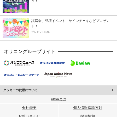
ク！
試写会、登壇イベント、サインチェキなどプレゼン
ト！
プレゼント特集
オリコングループサイト
クッキーの使用について
このサイトでは Cookie を使用して、ユーザーに合わせたコンテンツや広告の
elthaとは
表示、ソーシャル メディア機能の提供、広告の表示回数やクリック数の測定を
会社概要
個人情報保護方針
行っています。
また、ユーザーによるサイトの利用状況についても情報を収集し、ソーシャル
お問い合わせ
採用情報
メディアや広告配信、データ解析の各パートナーに提供しています。