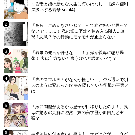
まる妻と娘の新たな人生に悔いはなし！【嫁を便利
屋扱いする義母 Vol.44】
「あら、ごめんなさいね？」って絶対悪いと思って
ないでしょ…！ 私の畑に平然と踏み入る隣人…無
視？悪意？その行動にモヤモヤが止まらない
「義母の発言が許せない…！」嫁が義母に怒り爆
発！ 夫は仕方ないと言うけれど諦めるべき？
「夫のスマホ画面がなんか怪しい…」ジム通いで別
人のように変わった!? 夫が隠していた衝撃の事実と
は
「嫁に問題があるから息子が目移りしたのよ！」義
母の驚きの見解に唖然…嫁の高学歴が原因だと主
張!?
結婚前提の付き合いに喜ぶよし子だったが…「うど