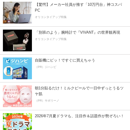
【驚愕】メーカー社員が推す「10万円台」神コスパ
PC
オリコンタイアップ特集
「別班のよう」腕時計で『VIVANT』の世界観再現
オリコンタイアップ特集
自販機にピッ！ですぐに買えちゃう
（PR）ジハンピ
朝1分貼るだけ！ミルクピールで一日中ずっとうるツ
ヤ肌
（PR）サボリーノ
2026年7月夏ドラマも、注目作＆話題作が勢ぞろい！