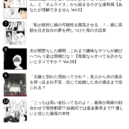
ん」と「オムライス」から始まる小さな違和感【あ
なたが理解できません Vol.5】
「私が絶対に娘の可能性を開花させる…！」娘に高
額を注ぎ自分の夢を押しつけた母の大誤算
夫が闇堕ちした瞬間…これまで嫌味なヤツらが媚び
へつらう姿は滑稽だな！【母親ならすべてを許さな
いとダメですか？ Vol.28】
「元嫁と別れた理由ってそれ？」友人から夫の過去
を突っ込まれ不安…信じて結婚した夫の過去まで信
じれる？
「こっちは高い金払ってるのよ！」義母が両家の顔
合わせで突然豹変!? 結婚式では返金要求まで!? 優し
いと信じた義母の本性