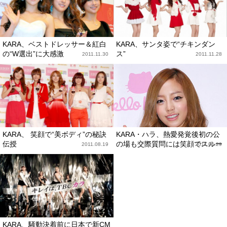
KARA、ベストドレッサー＆紅白
KARA、サンタ姿で“チキンダン
の“W選出”に大感激
ス”
2011.11.30
2011.11.28
KARA、 笑顔で“美ボディ”の秘訣
KARA・ハラ、熱愛発覚後初の公
伝授
の場も交際質問には笑顔でスルー
2011.08.19
2011.06.29
KARA、騒動決着前に日本で新CM