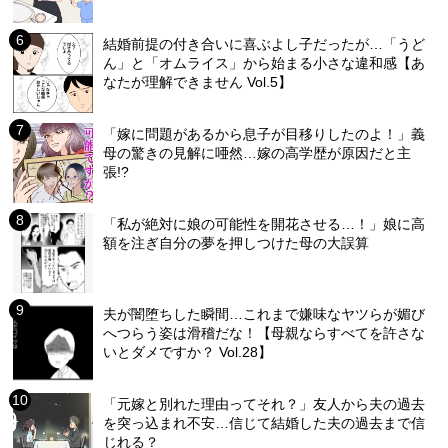
結婚前提の付き合いに喜ぶよし子だったが…「うど
ん」と「オムライス」から始まる小さな違和感【あ
なたが理解できません Vol.5】
「嫁に問題があるから息子が目移りしたのよ！」義
母の驚きの見解に唖然…嫁の高学歴が原因だと主
張!?
「私が絶対に娘の可能性を開花させる…！」娘に高
額を注ぎ自分の夢を押しつけた母の大誤算
夫が闇堕ちした瞬間…これまで嫌味なヤツらが媚び
へつらう姿は滑稽だな！【母親ならすべてを許さな
いとダメですか？ Vol.28】
「元嫁と別れた理由ってそれ？」友人から夫の過去
を突っ込まれ不安…信じて結婚した夫の過去まで信
じれる？