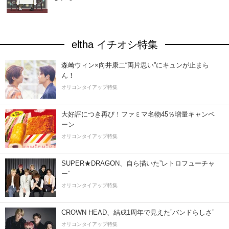
eltha イチオシ特集
森崎ウィン×向井康二“両片思い”にキュンが止まら
ん！
オリコンタイアップ特集
大好評につき再び！ファミマ名物45％増量キャンペ
ーン
オリコンタイアップ特集
SUPER★DRAGON、自ら描いた”レトロフューチャ
ー”
オリコンタイアップ特集
CROWN HEAD、結成1周年で見えた”バンドらしさ”
オリコンタイアップ特集