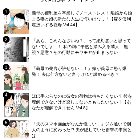
義母の便利屋を卒業してノーストレス！ 離婚から始
まる妻と娘の新たな人生に悔いはなし！【嫁を便利
屋扱いする義母 Vol.44】
「あら、ごめんなさいね？」って絶対悪いと思って
ないでしょ…！ 私の畑に平然と踏み入る隣人…無
視？悪意？その行動にモヤモヤが止まらない
「義母の発言が許せない…！」嫁が義母に怒り爆
発！ 夫は仕方ないと言うけれど諦めるべき？
ほぼ手ぶらなのに彼女の荷物は持ちたくない？ 彼を
理解できないけど楽しまないともったいない！【あ
なたが理解できません Vol.8】
「夫のスマホ画面がなんか怪しい…」ジム通いで別
人のように変わった!? 夫が隠していた衝撃の事実と
は