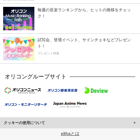
毎週の音楽ランキングから、ヒットの推移をチェッ
ク！
試写会、登壇イベント、サインチェキなどプレゼン
ト！
プレゼント特集
オリコングループサイト
クッキーの使用について
このサイトでは Cookie を使用して、ユーザーに合わせたコンテンツや広告の
elthaとは
表示、ソーシャル メディア機能の提供、広告の表示回数やクリック数の測定を