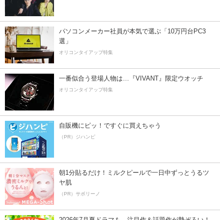
パソコンメーカー社員が本気で選ぶ「10万円台PC3
選」
オリコンタイアップ特集
一番似合う登場人物は…『VIVANT』限定ウオッチ
オリコンタイアップ特集
自販機にピッ！ですぐに買えちゃう
（PR）ジハンピ
朝1分貼るだけ！ミルクピールで一日中ずっとうるツ
ヤ肌
（PR）サボリーノ
2026年7月夏ドラマも、注目作＆話題作が勢ぞろい！