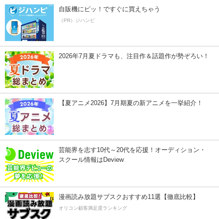
自販機にピッ！ですぐに買えちゃう
（PR）ジハンピ
2026年7月夏ドラマも、注目作＆話題作が勢ぞろい！
【夏アニメ2026】7月期夏の新アニメを一挙紹介！
芸能界を志す10代～20代を応援！オーディション・
スクール情報はDeview
漫画読み放題サブスクおすすめ11選【徹底比較】
オリコン顧客満足度ランキング