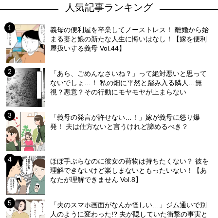
人気記事ランキング
義母の便利屋を卒業してノーストレス！ 離婚から始
まる妻と娘の新たな人生に悔いはなし！【嫁を便利
屋扱いする義母 Vol.44】
「あら、ごめんなさいね？」って絶対悪いと思って
ないでしょ…！ 私の畑に平然と踏み入る隣人…無
視？悪意？その行動にモヤモヤが止まらない
「義母の発言が許せない…！」嫁が義母に怒り爆
発！ 夫は仕方ないと言うけれど諦めるべき？
ほぼ手ぶらなのに彼女の荷物は持ちたくない？ 彼を
理解できないけど楽しまないともったいない！【あ
なたが理解できません Vol.8】
「夫のスマホ画面がなんか怪しい…」ジム通いで別
人のように変わった!? 夫が隠していた衝撃の事実と