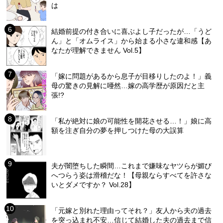
は
結婚前提の付き合いに喜ぶよし子だったが…「うど
ん」と「オムライス」から始まる小さな違和感【あ
なたが理解できません Vol.5】
「嫁に問題があるから息子が目移りしたのよ！」義
母の驚きの見解に唖然…嫁の高学歴が原因だと主
張!?
「私が絶対に娘の可能性を開花させる…！」娘に高
額を注ぎ自分の夢を押しつけた母の大誤算
夫が闇堕ちした瞬間…これまで嫌味なヤツらが媚び
へつらう姿は滑稽だな！【母親ならすべてを許さな
いとダメですか？ Vol.28】
「元嫁と別れた理由ってそれ？」友人から夫の過去
を突っ込まれ不安…信じて結婚した夫の過去まで信