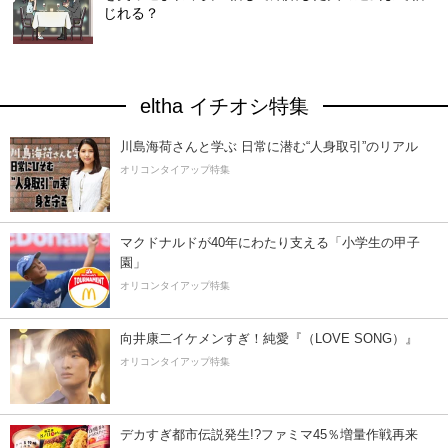
じれる？
eltha イチオシ特集
川島海荷さんと学ぶ 日常に潜む“人身取引”のリアル
オリコンタイアップ特集
マクドナルドが40年にわたり支える「小学生の甲子
園」
オリコンタイアップ特集
向井康二イケメンすぎ！純愛『（LOVE SONG）』
オリコンタイアップ特集
デカすぎ都市伝説発生!?ファミマ45％増量作戦再来