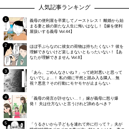
人気記事ランキング
義母の便利屋を卒業してノーストレス！ 離婚から始
まる妻と娘の新たな人生に悔いはなし！【嫁を便利
屋扱いする義母 Vol.44】
ほぼ手ぶらなのに彼女の荷物は持ちたくない？ 彼を
理解できないけど楽しまないともったいない！【あ
なたが理解できません Vol.8】
「あら、ごめんなさいね？」って絶対悪いと思って
ないでしょ…！ 私の畑に平然と踏み入る隣人…無
視？悪意？その行動にモヤモヤが止まらない
「義母の発言が許せない…！」嫁が義母に怒り爆
発！ 夫は仕方ないと言うけれど諦めるべき？
「うるさいから子どもを連れて外に行って？」夫が