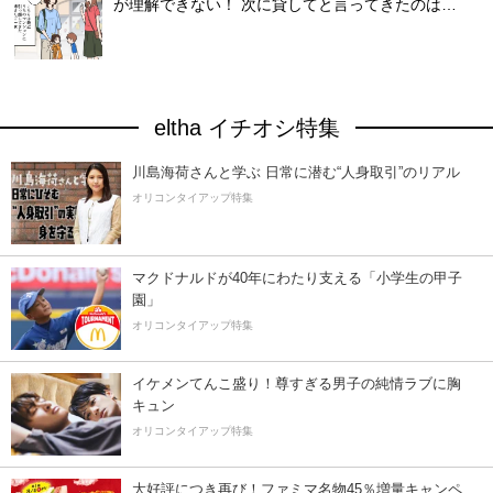
が理解できない！ 次に貸してと言ってきたのは…
eltha イチオシ特集
川島海荷さんと学ぶ 日常に潜む“人身取引”のリアル
オリコンタイアップ特集
マクドナルドが40年にわたり支える「小学生の甲子
園」
オリコンタイアップ特集
イケメンてんこ盛り！尊すぎる男子の純情ラブに胸
キュン
オリコンタイアップ特集
大好評につき再び！ファミマ名物45％増量キャンペ