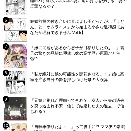
睡眠3時間でボロボロの妻に追い打ちをかける…妻の
反撃なるか？
結婚前提の付き合いに喜ぶよし子だったが…「うど
ん」と「オムライス」から始まる小さな違和感【あ
なたが理解できません Vol.5】
「嫁に問題があるから息子が目移りしたのよ！」義
母の驚きの見解に唖然…嫁の高学歴が原因だと主
張!?
「私が絶対に娘の可能性を開花させる…！」娘に高
額を注ぎ自分の夢を押しつけた母の大誤算
「元嫁と別れた理由ってそれ？」友人から夫の過去
を突っ込まれ不安…信じて結婚した夫の過去まで信
じれる？
「自転車借りたよ～！」って勝手に!? ママ友の常識