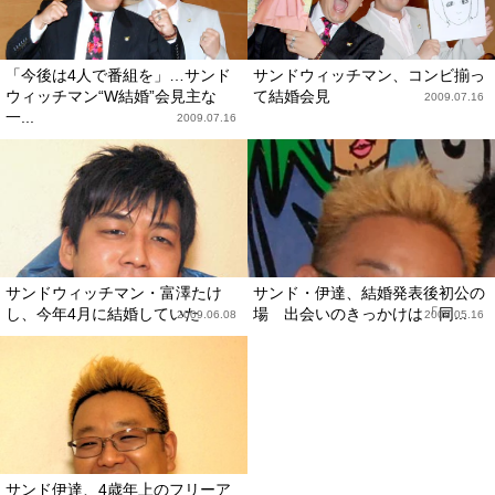
「今後は4人で番組を」…サンド
サンドウィッチマン、コンビ揃っ
ウィッチマン“W結婚”会見主な
て結婚会見
2009.07.16
一...
2009.07.16
サンドウィッチマン・富澤たけ
サンド・伊達、結婚発表後初公の
し、今年4月に結婚していた
場 出会いのきっかけは「同...
2009.06.08
2009.05.16
サンド伊達、4歳年上のフリーア