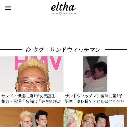
タグ：サンドウィッチマン
サンド・伊達に第1子女児誕生
サンドウィッチマン富澤に第1子
相方・富澤「名前は『巻き』が...
誕生「タレ目でアヒル口」
2012.01.13
2011.04.28