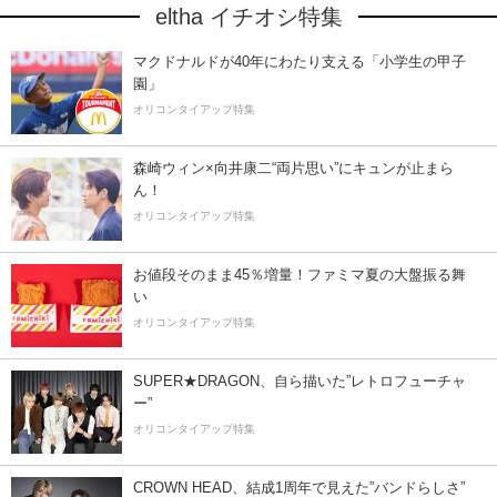
eltha イチオシ特集
マクドナルドが40年にわたり支える「小学生の甲子
園」
オリコンタイアップ特集
森崎ウィン×向井康二“両片思い”にキュンが止まら
ん！
オリコンタイアップ特集
お値段そのまま45％増量！ファミマ夏の大盤振る舞
い
オリコンタイアップ特集
SUPER★DRAGON、自ら描いた”レトロフューチャ
ー”
オリコンタイアップ特集
CROWN HEAD、結成1周年で見えた”バンドらしさ”