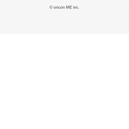
各パートナーは、この情報とユーザーが各パートナーに提供した他の情報や、
© oricon ME inc.
ユーザーが各パートナーのサービスを使用したときに収集した他の情報を組み
合わせて使用することがあります。