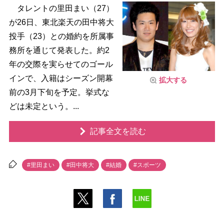
タレントの里田まい（27）
が26日、東北楽天の田中将大
投手（23）との婚約を所属事
務所を通じて発表した。約2
年の交際を実らせてのゴール
インで、入籍はシーズン開幕
拡大する
前の3月下旬を予定。挙式な
どは未定という。...
記事全文を読む
#里田まい
#田中将大
#結婚
#スポーツ