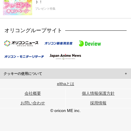
ト！
プレゼント特集
オリコングループサイト
クッキーの使用について
このサイトでは Cookie を使用して、ユーザーに合わせたコンテンツや広告の
elthaとは
表示、ソーシャル メディア機能の提供、広告の表示回数やクリック数の測定を
会社概要
個人情報保護方針
行っています。
また、ユーザーによるサイトの利用状況についても情報を収集し、ソーシャル
お問い合わせ
採用情報
メディアや広告配信、データ解析の各パートナーに提供しています。
各パートナーは、この情報とユーザーが各パートナーに提供した他の情報や、
© oricon ME inc.
ユーザーが各パートナーのサービスを使用したときに収集した他の情報を組み
合わせて使用することがあります。