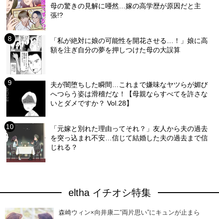
母の驚きの見解に唖然…嫁の高学歴が原因だと主
張!?
「私が絶対に娘の可能性を開花させる…！」娘に高
額を注ぎ自分の夢を押しつけた母の大誤算
夫が闇堕ちした瞬間…これまで嫌味なヤツらが媚び
へつらう姿は滑稽だな！【母親ならすべてを許さな
いとダメですか？ Vol.28】
「元嫁と別れた理由ってそれ？」友人から夫の過去
を突っ込まれ不安…信じて結婚した夫の過去まで信
じれる？
eltha イチオシ特集
森崎ウィン×向井康二“両片思い”にキュンが止まら