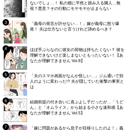
ないでしょ…！ 私の畑に平然と踏み入る隣人…無
視？悪意？その行動にモヤモヤが止まらない
「義母の発言が許せない…！」嫁が義母に怒り爆
発！ 夫は仕方ないと言うけれど諦めるべき？
ほぼ手ぶらなのに彼女の荷物は持ちたくない？ 彼を
理解できないけど楽しまないともったいない！【あ
なたが理解できません Vol.8】
「夫のスマホ画面がなんか怪しい…」ジム通いで別
人のように変わった!? 夫が隠していた衝撃の事実と
は
結婚前提の付き合いに喜ぶよし子だったが…「うど
ん」と「オムライス」から始まる小さな違和感【あ
なたが理解できません Vol.5】
「嫁に問題があるから息子が目移りしたのよ！」義