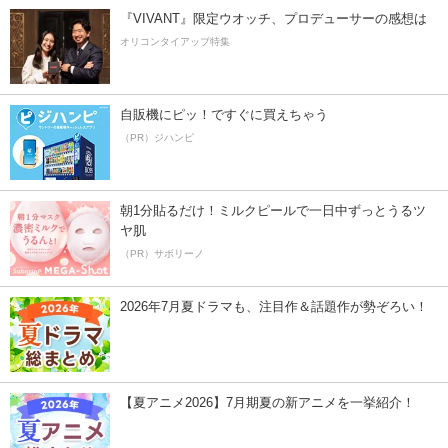
『VIVANT』限定ウオッチ、プロデューサーの感想は
オリコンタイアップ特集
自販機にピッ！ですぐに買えちゃう
（PR）ジハンピ
朝1分貼るだけ！ミルクピールで一日中ずっとうるツ
ヤ肌
（PR）サボリーノ
2026年7月夏ドラマも、注目作＆話題作が勢ぞろい！
【夏アニメ2026】7月期夏の新アニメを一挙紹介！