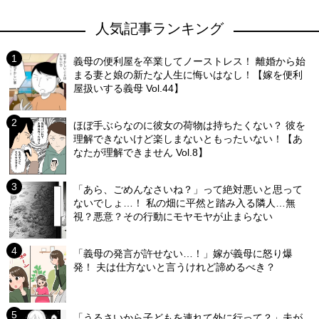
人気記事ランキング
義母の便利屋を卒業してノーストレス！ 離婚から始
まる妻と娘の新たな人生に悔いはなし！【嫁を便利
屋扱いする義母 Vol.44】
ほぼ手ぶらなのに彼女の荷物は持ちたくない？ 彼を
理解できないけど楽しまないともったいない！【あ
なたが理解できません Vol.8】
「あら、ごめんなさいね？」って絶対悪いと思って
ないでしょ…！ 私の畑に平然と踏み入る隣人…無
視？悪意？その行動にモヤモヤが止まらない
「義母の発言が許せない…！」嫁が義母に怒り爆
発！ 夫は仕方ないと言うけれど諦めるべき？
「うるさいから子どもを連れて外に行って？」夫が