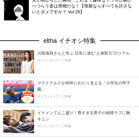
夫が闇堕ちした瞬間…これまで嫌味なヤツらが媚び
へつらう姿は滑稽だな！【母親ならすべてを許さな
いとダメですか？ Vol.28】
eltha イチオシ特集
川島海荷さんと学ぶ 日常に潜む“人身取引”のリアル
オリコンタイアップ特集
マクドナルドが40年にわたり支える「小学生の甲子
園」
オリコンタイアップ特集
イケメンてんこ盛り！尊すぎる男子の純情ラブに胸
キュン
オリコンタイアップ特集