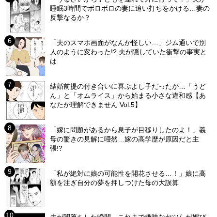
睡眠3時間でボロボロの妻に追い打ちをかける…妻の
反撃なるか？
「夫のスマホ画面がなんか怪しい…」ジム通いで別
人のように変わった!? 夫が隠していた衝撃の事実と
は
結婚前提の付き合いに喜ぶよし子だったが…「うど
ん」と「オムライス」から始まる小さな違和感【あ
なたが理解できません Vol.5】
「嫁に問題があるから息子が目移りしたのよ！」義
母の驚きの見解に唖然…嫁の高学歴が原因だと主
張!?
「私が絶対に娘の可能性を開花させる…！」娘に高
額を注ぎ自分の夢を押しつけた母の大誤算