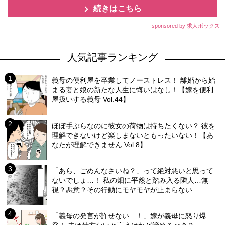
続きはこちら
sponsored by 求人ボックス
人気記事ランキング
義母の便利屋を卒業してノーストレス！ 離婚から始
まる妻と娘の新たな人生に悔いはなし！【嫁を便利
屋扱いする義母 Vol.44】
ほぼ手ぶらなのに彼女の荷物は持ちたくない？ 彼を
理解できないけど楽しまないともったいない！【あ
なたが理解できません Vol.8】
「あら、ごめんなさいね？」って絶対悪いと思って
ないでしょ…！ 私の畑に平然と踏み入る隣人…無
視？悪意？その行動にモヤモヤが止まらない
「義母の発言が許せない…！」嫁が義母に怒り爆