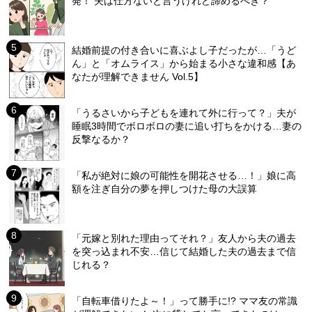
発！ 夫は仕方ないと言うけれど諦めるべき？
結婚前提の付き合いに喜ぶよし子だったが…「うど
ん」と「オムライス」から始まる小さな違和感【あ
なたが理解できません Vol.5】
「うるさいから子どもを連れて外に行って？」夫が
睡眠3時間でボロボロの妻に追い打ちをかける…妻の
反撃なるか？
「私が絶対に娘の可能性を開花させる…！」娘に高
額を注ぎ自分の夢を押しつけた母の大誤算
「元嫁と別れた理由ってそれ？」友人から夫の過去
を突っ込まれ不安…信じて結婚した夫の過去まで信
じれる？
「自転車借りたよ～！」って勝手に!? ママ友の常識