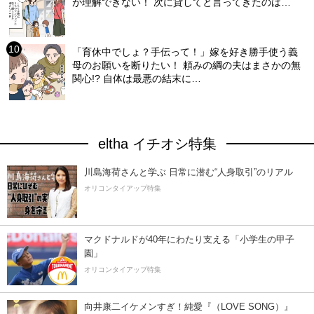
が理解できない！ 次に貸してと言ってきたのは…
「育休中でしょ？手伝って！」嫁を好き勝手使う義
母のお願いを断りたい！ 頼みの綱の夫はまさかの無
関心!? 自体は最悪の結末に…
eltha イチオシ特集
川島海荷さんと学ぶ 日常に潜む“人身取引”のリアル
オリコンタイアップ特集
マクドナルドが40年にわたり支える「小学生の甲子
園」
オリコンタイアップ特集
向井康二イケメンすぎ！純愛『（LOVE SONG）』