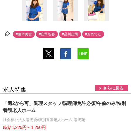
#藤本美貴
#庄司智春
#品川庄司
#おめでた
さらに見る
求人特集
「週2から可」調理スタッフ/調理師免許必須/午前のみ/特別
養護老人ホーム
社会福祉法人陽光会/特別養護老人ホーム 陽光苑
時給1,225円～1,250円