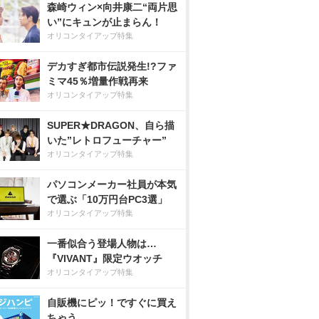
森崎ウィン×向井康二“両片思
い”にキュンが止まらん！
オリコンタイアップ特集
デカすぎ都市伝説発生!?ファ
ミマ45％増量作戦再来
オリコンタイアップ特集
SUPER★DRAGON、自ら描
いた”レトロフューチャー”
オリコンタイアップ特集
パソコンメーカー社員が本気
で選ぶ「10万円台PC3選」
オリコンタイアップ特集
一番似合う登場人物は…
『VIVANT』限定ウオッチ
オリコンタイアップ特集
自販機にピッ！ですぐに買え
ちゃう