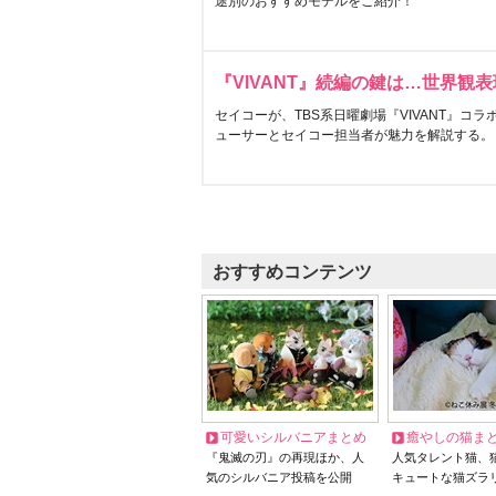
途別のおすすめモデルをご紹介！
『VIVANT』続編の鍵は…世界観
セイコーが、TBS系日曜劇場『VIVANT』コ
ューサーとセイコー担当者が魅力を解説する。
おすすめコンテンツ
可愛いシルバニアまとめ
癒やしの猫ま
『鬼滅の刃』の再現ほか、人
人気タレント猫、
気のシルバニア投稿を公開
キュートな猫ズラ