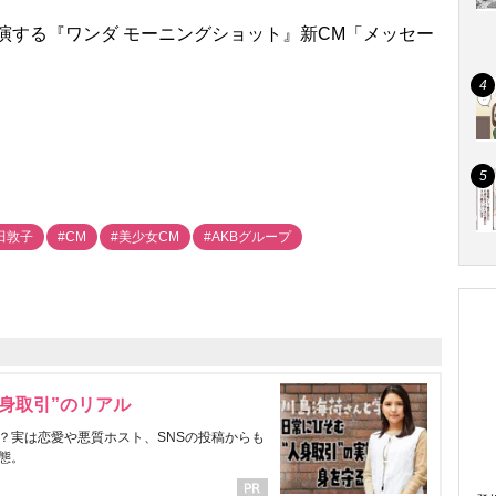
出演する『ワンダ モーニングショット』新CM「メッセー
田敦子
#CM
#美少女CM
#AKBグループ
身取引”のリアル
？実は恋愛や悪質ホスト、SNSの投稿からも
態。