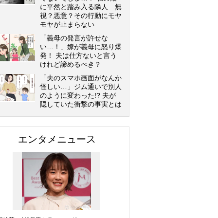
に平然と踏み入る隣人…無
視？悪意？その行動にモヤ
モヤが止まらない
「義母の発言が許せな
い…！」嫁が義母に怒り爆
発！ 夫は仕方ないと言う
けれど諦めるべき？
「夫のスマホ画面がなんか
怪しい…」ジム通いで別人
のように変わった!? 夫が
隠していた衝撃の事実とは
エンタメニュース