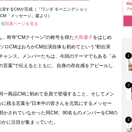
時給
ロ出演するCMが完成（『ワンダ モーニングショッ
アル
CM「メッセージ」篇より）
写真ページを見る
、昨年“CMクイーン”の称号を得た
大島優子
をはじめ
ソロCMはおろかCM出演自体も初めてという“初出演
大チャンス。メンバーたちは、今回のテーマでもある「み
の言葉”で伝えるとともに、自身の存在感をアピールし
が同一商品CMに初めて全員で登場すること、そしてメン
心に残る言葉を“日本中の皆さんを元気にするメッセー
明かされていなかった同CM。90名ものメンバーをCMの
のかに注目が集まっていた。