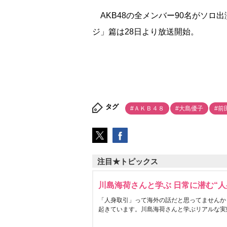
AKB48の全メンバー90名がソロ
ジ」篇は28日より放送開始。
タグ
#ＡＫＢ４８
#大島優子
#前
注目★トピックス
川島海荷さんと学ぶ 日常に潜む“人
「人身取引」って海外の話だと思ってませんか
起きています。川島海荷さんと学ぶリアルな実