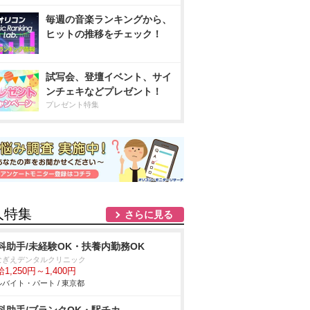
毎週の音楽ランキングから、
ヒットの推移をチェック！
試写会、登壇イベント、サイ
ンチェキなどプレゼント！
プレゼント特集
人特集
さらに見る
科助手/未経験OK・扶養内勤務OK
ぎえデンタルクリニック
1,250円～1,400円
バイト・パート / 東京都