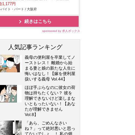
1,177円
バイト・パート / 大阪府
続きはこちら
sponsored by 求人ボックス
人気記事ランキング
義母の便利屋を卒業してノ
ーストレス！ 離婚から始
まる妻と娘の新たな人生に
悔いはなし！【嫁を便利屋
扱いする義母 Vol.44】
ほぼ手ぶらなのに彼女の荷
物は持ちたくない？ 彼を
理解できないけど楽しまな
いともったいない！【あな
たが理解できません
Vol.8】
「あら、ごめんなさい
ね？」って絶対悪いと思っ
てないでしょ…！ 私の畑