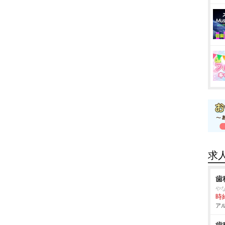
求
歯
な
時給
アル