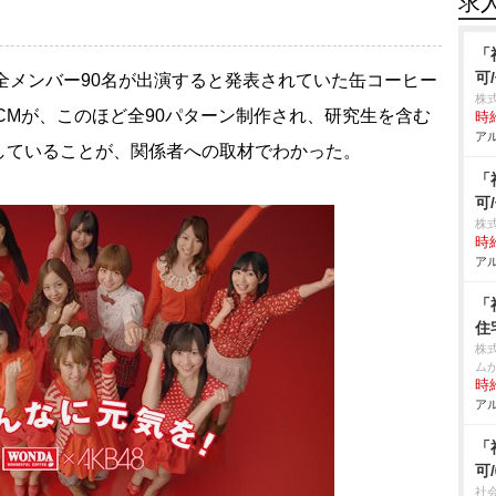
求
「
可
全メンバー90名が出演すると発表されていた缶コーヒー
株式
CMが、このほど全90パターン制作され、研究生を含む
時給
アル
していることが、関係者への取材でわかった。
「
可
株式
時給
アル
「
住
株
ム
時給
アル
「
可
社