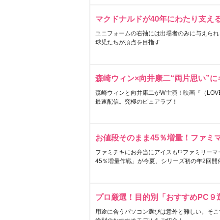
マクドナルドが40年にわたり支え
ユニフォームの右袖には出場者のみに与えられ
球児たちが頂点を目指す
森崎ウィン×向井康二“両片思い”
森崎ウィンと向井康二がW主演！映画『（LOVE S
最速配信。究極のピュアラブ！
お値段そのまま45％増量！ファミ
ファミチキにお弁当にアイスも!?ファミリーマ
45％増量作戦」が今夏、シリーズ初の年2回開
プロ厳選！目的別「おすすめPC９
用途に合うパソコン選びは意外と難しい。そこ