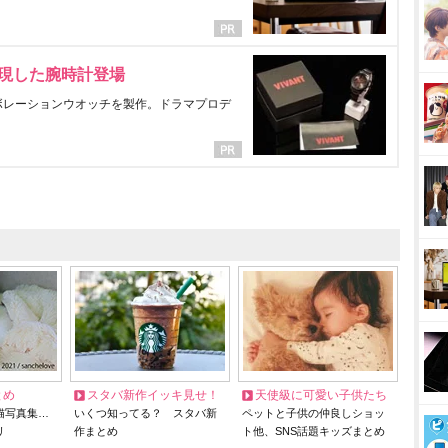
表現した腕時計登場
ラボレーションウオッチを製作。ドラマプロデ
とめ
スタバ新作イッキ見せ！
天使級に可愛い子供たち
猫写真集…
いくつ知ってる？ スタバ新
ペットと子供の仲良しショッ
リ
作まとめ
ト他、SNS話題キッズまとめ