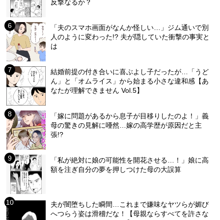
反撃なるか？
「夫のスマホ画面がなんか怪しい…」ジム通いで別
人のように変わった!? 夫が隠していた衝撃の事実と
は
結婚前提の付き合いに喜ぶよし子だったが…「うど
ん」と「オムライス」から始まる小さな違和感【あ
なたが理解できません Vol.5】
「嫁に問題があるから息子が目移りしたのよ！」義
母の驚きの見解に唖然…嫁の高学歴が原因だと主
張!?
「私が絶対に娘の可能性を開花させる…！」娘に高
額を注ぎ自分の夢を押しつけた母の大誤算
夫が闇堕ちした瞬間…これまで嫌味なヤツらが媚び
へつらう姿は滑稽だな！【母親ならすべてを許さな