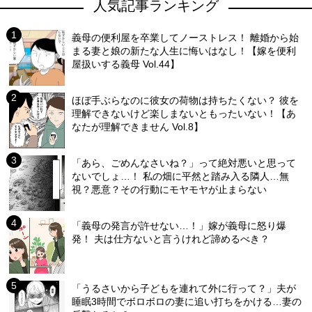
人気記事ランキング
義母の便利屋を卒業してノーストレス！ 離婚から始
まる妻と娘の新たな人生に悔いはなし！【嫁を便利
屋扱いする義母 Vol.44】
ほぼ手ぶらなのに彼女の荷物は持ちたくない？ 彼を
理解できないけど楽しまないともったいない！【あ
なたが理解できません Vol.8】
「あら、ごめんなさいね？」って絶対悪いと思って
ないでしょ…！ 私の畑に平然と踏み入る隣人…無
視？悪意？その行動にモヤモヤが止まらない
「義母の発言が許せない…！」嫁が義母に怒り爆
発！ 夫は仕方ないと言うけれど諦めるべき？
「うるさいから子どもを連れて外に行って？」夫が
睡眠3時間でボロボロの妻に追い打ちをかける…妻の