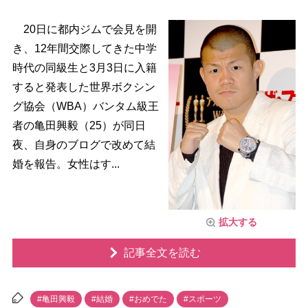
20日に都内ジムで会見を開
き、12年間交際してきた中学
時代の同級生と3月3日に入籍
すると発表した世界ボクシン
グ協会（WBA）バンタム級王
者の亀田興毅（25）が同日
夜、自身のブログで改めて結
婚を報告。女性はす...
拡大する
記事全文を読む
#亀田興毅
#結婚
#おめでた
#スポーツ