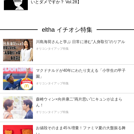
いとダメですか？ Vol.28】
eltha イチオシ特集
川島海荷さんと学ぶ 日常に潜む“人身取引”のリアル
オリコンタイアップ特集
マクドナルドが40年にわたり支える「小学生の甲子
園」
オリコンタイアップ特集
森崎ウィン×向井康二“両片思い”にキュンが止まら
ん！
オリコンタイアップ特集
お値段そのまま45％増量！ファミマ夏の大盤振る舞
い