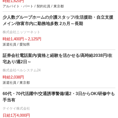
時給1,620円
アルバイト・パート / 契約社員 / 東京都
少人数グループホームの介護スタッフ/生活援助・自立支援
メイン/弥富市内に勤務地多数 2カ月～長期
株式会社ニッソーネット
時給1,400円～2,125円
派遣社員 / 愛知県
証券会社電話案内/資格と経験を活かせる/高時給2038円/在
宅あり/週2日～
株式会社ベルシステム24
時給2,038円
派遣社員 / 東京都
60代・70代活躍中/交通誘導警備/週2・3日からOK/研修中も
手当有
テイケイ株式会社
日給1万4,000円