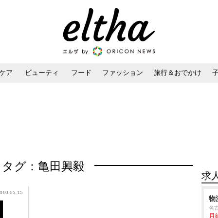
ケア
ビューティ
フード
ファッション
旅行＆おでかけ
ンケア
ダイエット・ボディケア
ヘアスタイル・ヘアアレンジ
タグ：亀田興毅
求
010.05.15
物
名
月