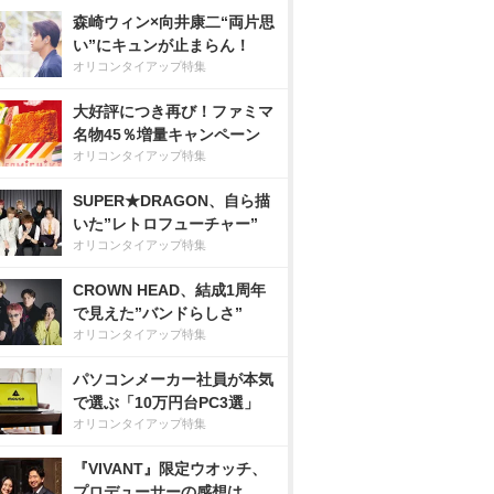
森崎ウィン×向井康二“両片思
い”にキュンが止まらん！
オリコンタイアップ特集
大好評につき再び！ファミマ
名物45％増量キャンペーン
オリコンタイアップ特集
SUPER★DRAGON、自ら描
いた”レトロフューチャー”
オリコンタイアップ特集
CROWN HEAD、結成1周年
で見えた”バンドらしさ”
オリコンタイアップ特集
パソコンメーカー社員が本気
で選ぶ「10万円台PC3選」
オリコンタイアップ特集
『VIVANT』限定ウオッチ、
プロデューサーの感想は