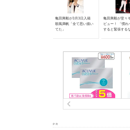
亀田興毅が3月3日入籍
亀田興毅が堂々
順風満帆「全て思い描い
ビュー！ 「慣れ
てた」
すると緊張する
P R