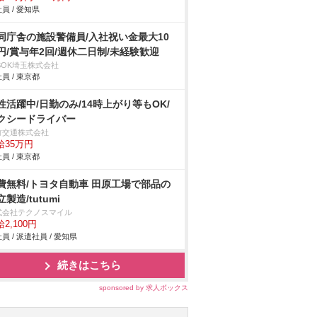
員 / 愛知県
同庁舎の施設警備員/入社祝い金最大10
円/賞与年2回/週休二日制/未経験歓迎
SOK埼玉株式会社
員 / 東京都
性活躍中/日勤のみ/14時上がり等もOK/
クシードライバー
竹交通株式会社
給35万円
員 / 東京都
費無料/トヨタ自動車 田原工場で部品の
製造/tutumi
式会社テクノスマイル
2,100円
員 / 派遣社員 / 愛知県
続きはこちら
sponsored by 求人ボックス