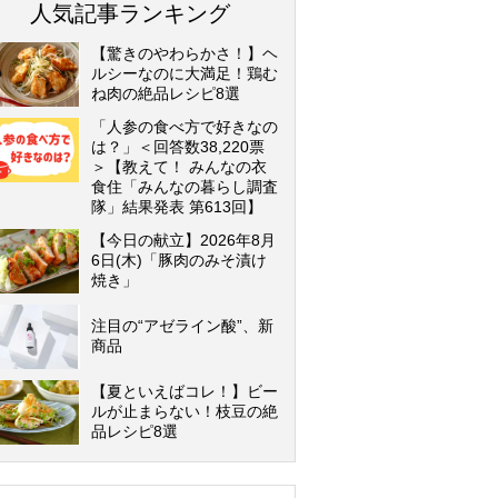
人気記事ランキング
【驚きのやわらかさ！】ヘ
ルシーなのに大満足！鶏む
ね肉の絶品レシピ8選
「人参の食べ方で好きなの
は？」＜回答数38,220票
＞【教えて！ みんなの衣
食住「みんなの暮らし調査
隊」結果発表 第613回】
【今日の献立】2026年8月
6日(木)「豚肉のみそ漬け
焼き」
注目の“アゼライン酸”、新
商品
【夏といえばコレ！】ビー
ルが止まらない！枝豆の絶
品レシピ8選