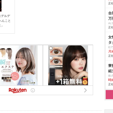
正社
合
モデルデ
万
へんこと
AL
な」
正社
女
タ
松
月
正社
寮
組立
株
時給
正社