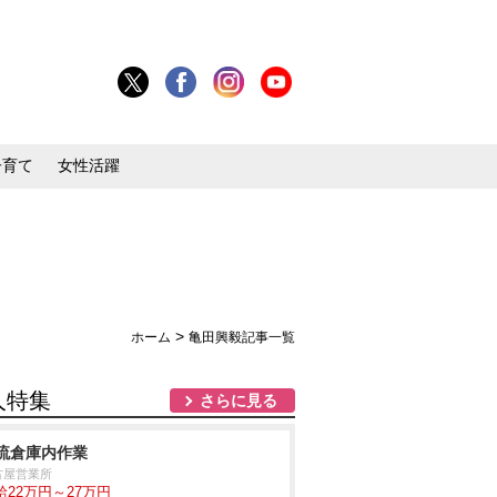
子育て
女性活躍
>
ホーム
亀田興毅記事一覧
人特集
さらに見る
流倉庫内作業
古屋営業所
給22万円～27万円