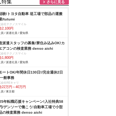
人特集
さらに見る
経験/トヨタ自動車 堤工場で部品の運搬
/tutumi
式会社テクノスマイル
2,100円
員 / 派遣社員 / 愛知県
造派遣スタッフの募集!寮住み込みOK!カ
エアコンの検査業務 denso aichi
式会社テクノスマイル
1,800円
員 / 派遣社員 / 愛知県
モートOK/年間休日130日!/完全週休2日
/一般事務
式会社REキャリ
給22万円～40万円
員 / 東京都
025年転職応援キャンペーン!入社特典58
円/デンソーで働こう!自動車工場で小型
品の検査業務 denso aichi