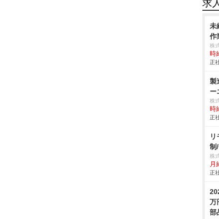
求
未
作業
株
時給
正社
製
ー
株
時給
正社
リ
制
株
月
正社
2
万
部