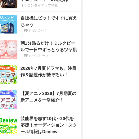
オリコンタイアップ特集
自販機にピッ！ですぐに買え
ちゃう
（PR）ジハンピ
朝1分貼るだけ！ミルクピー
ルで一日中ずっとうるツヤ肌
（PR）サボリーノ
2026年7月夏ドラマも、注目
作＆話題作が勢ぞろい！
【夏アニメ2026】7月期夏の
新アニメを一挙紹介！
芸能界を志す10代～20代を
応援！オーディション・スク
ール情報はDeview