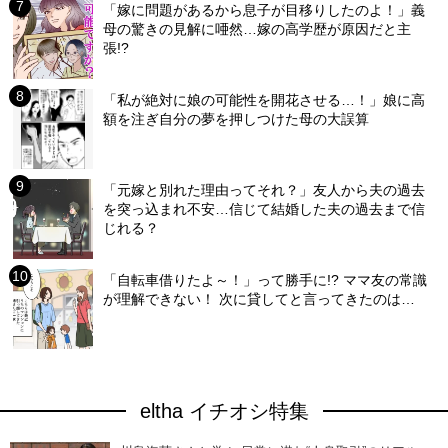
「嫁に問題があるから息子が目移りしたのよ！」義
母の驚きの見解に唖然…嫁の高学歴が原因だと主
張!?
「私が絶対に娘の可能性を開花させる…！」娘に高
額を注ぎ自分の夢を押しつけた母の大誤算
「元嫁と別れた理由ってそれ？」友人から夫の過去
を突っ込まれ不安…信じて結婚した夫の過去まで信
じれる？
「自転車借りたよ～！」って勝手に!? ママ友の常識
が理解できない！ 次に貸してと言ってきたのは…
eltha イチオシ特集