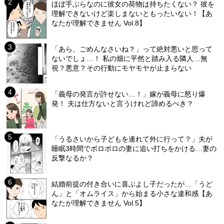
ほぼ手ぶらなのに彼女の荷物は持ちたくない？ 彼を
理解できないけど楽しまないともったいない！【あ
なたが理解できません Vol.8】
「あら、ごめんなさいね？」って絶対悪いと思って
ないでしょ…！ 私の畑に平然と踏み入る隣人…無
視？悪意？その行動にモヤモヤが止まらない
「義母の発言が許せない…！」嫁が義母に怒り爆
発！ 夫は仕方ないと言うけれど諦めるべき？
「うるさいから子どもを連れて外に行って？」夫が
睡眠3時間でボロボロの妻に追い打ちをかける…妻の
反撃なるか？
結婚前提の付き合いに喜ぶよし子だったが…「うど
ん」と「オムライス」から始まる小さな違和感【あ
なたが理解できません Vol.5】