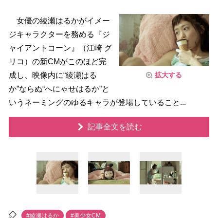
女優の綾瀬はるかがイメー
ジキャラクターを務める『ジ
ャイアントコーン』（江崎 グ
リコ）の新CMがこのほど完
拡大する
成し、映像内に“綾瀬はる
か”ならぬ“へにゃせはるか”と
いうネーミングのゆるキャラが登場していること...
記事全文を読む
#綾瀬はるか
#美少女CM