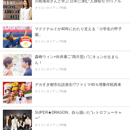
川島海荷さんと学ぶ 日常に潜む“人身取引”のリアル
オリコンタイアップ特集
マクドナルドが40年にわたり支える「小学生の甲子
園」
オリコンタイアップ特集
森崎ウィン×向井康二“両片思い”にキュンが止まら
ん！
オリコンタイアップ特集
デカすぎ都市伝説発生!?ファミマ45％増量作戦再来
オリコンタイアップ特集
SUPER★DRAGON、自ら描いた”レトロフューチャ
ー”
オリコンタイアップ特集